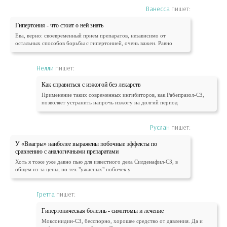
Ванесса
пишет:
Гипертония - что стоит о ней знать
Ева, верно: своевременный прием препаратов, независимо от
остальных способов борьбы с гипертонией, очень важен. Равно
Нелли
пишет:
Как справиться с изжогой без лекарств
Применение таких современных ингибиторов, как Рабепразол-СЗ,
позволяет устранить напрочь изжогу на долгий период
Руслан
пишет:
У «Виагры» наиболее выражены побочные эффекты по
сравнению с аналогичными препаратами
Хоть я тоже уже давно пью для известного дела Силденафил-СЗ, в
общем из-за цены, но тех "ужасных" побочек у
Гретта
пишет:
Гипертоническая болезнь - симптомы и лечение
Моксонидин-СЗ, бесспорно, хорошее средство от давления. Да и