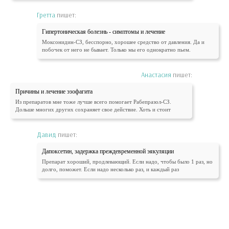
Гретта
пишет:
Гипертоническая болезнь - симптомы и лечение
Моксонидин-СЗ, бесспорно, хорошее средство от давления. Да и
побочек от него не бывает. Только мы его однократно пьем.
Анастасия
пишет:
Причины и лечение эзофагита
Из препаратов мне тоже лучше всего помогает Рабепразол-СЗ.
Дольше многих других сохраняет свое действие. Хоть и стоит
Давид
пишет:
Дапоксетин, задержка преждевременной эякуляции
Препарат хороший, продлевающий. Если надо, чтобы было 1 раз, но
долго, поможет. Если надо несколько раз, и каждый раз