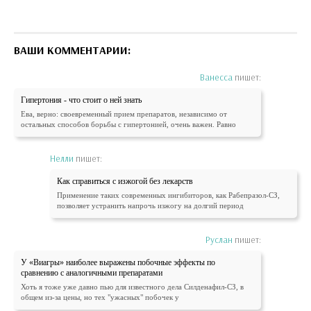
ВАШИ КОММЕНТАРИИ:
Ванесса
пишет:
Гипертония - что стоит о ней знать
Ева, верно: своевременный прием препаратов, независимо от
остальных способов борьбы с гипертонией, очень важен. Равно
Нелли
пишет:
Как справиться с изжогой без лекарств
Применение таких современных ингибиторов, как Рабепразол-СЗ,
позволяет устранить напрочь изжогу на долгий период
Руслан
пишет:
У «Виагры» наиболее выражены побочные эффекты по
сравнению с аналогичными препаратами
Хоть я тоже уже давно пью для известного дела Силденафил-СЗ, в
общем из-за цены, но тех "ужасных" побочек у