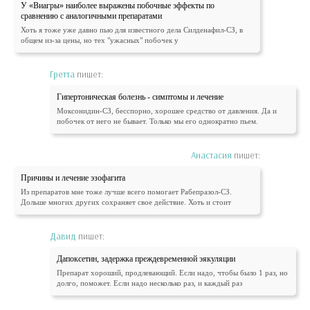
У «Виагры» наиболее выражены побочные эффекты по
сравнению с аналогичными препаратами
Хоть я тоже уже давно пью для известного дела Силденафил-СЗ, в
общем из-за цены, но тех "ужасных" побочек у
Гретта
пишет:
Гипертоническая болезнь - симптомы и лечение
Моксонидин-СЗ, бесспорно, хорошее средство от давления. Да и
побочек от него не бывает. Только мы его однократно пьем.
Анастасия
пишет:
Причины и лечение эзофагита
Из препаратов мне тоже лучше всего помогает Рабепразол-СЗ.
Дольше многих других сохраняет свое действие. Хоть и стоит
Давид
пишет:
Дапоксетин, задержка преждевременной эякуляции
Препарат хороший, продлевающий. Если надо, чтобы было 1 раз, но
долго, поможет. Если надо несколько раз, и каждый раз