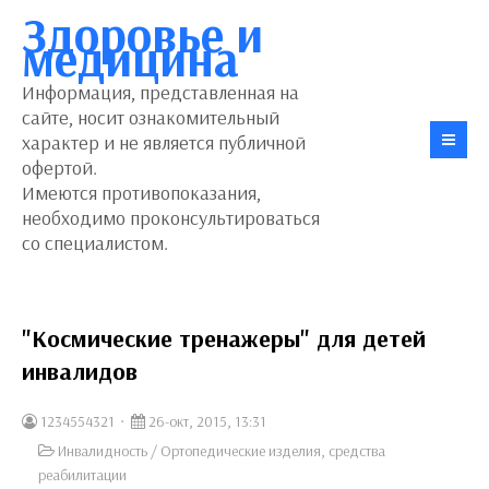
Здоровье и
медицина
Информация, представленная на
сайте, носит ознакомительный
характер и не является публичной
офертой.
Имеются противопоказания,
необходимо проконсультироваться
со специалистом.
"Космические тренажеры" для детей
инвалидов
1234554321
26-окт, 2015, 13:31
Инвалидность
/
Ортопедические изделия, средства
реабилитации