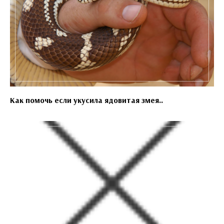
Как помочь если укусила ядовитая змея..