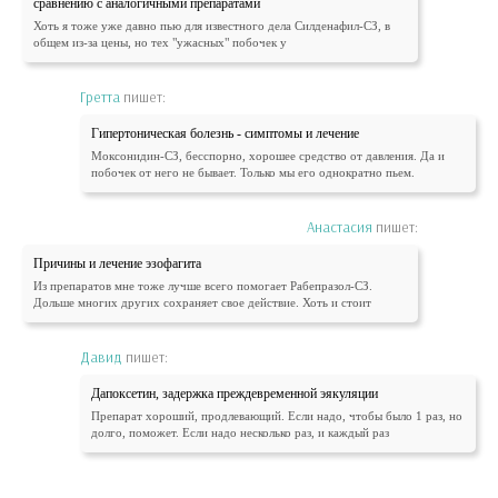
сравнению с аналогичными препаратами
Хоть я тоже уже давно пью для известного дела Силденафил-СЗ, в
общем из-за цены, но тех "ужасных" побочек у
Гретта
пишет:
Гипертоническая болезнь - симптомы и лечение
Моксонидин-СЗ, бесспорно, хорошее средство от давления. Да и
побочек от него не бывает. Только мы его однократно пьем.
Анастасия
пишет:
Причины и лечение эзофагита
Из препаратов мне тоже лучше всего помогает Рабепразол-СЗ.
Дольше многих других сохраняет свое действие. Хоть и стоит
Давид
пишет:
Дапоксетин, задержка преждевременной эякуляции
Препарат хороший, продлевающий. Если надо, чтобы было 1 раз, но
долго, поможет. Если надо несколько раз, и каждый раз