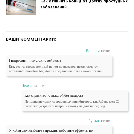
Как отличить ковид от других простудных
заболеваний..
ВАШИ КОММЕНТАРИИ:
Ванесса
пишет:
Гипертония - что стоит о ней знать
Ева, верно: своевременный прием препаратов, независимо от
остальных способов борьбы с гипертонией, очень важен. Равно
Нелли
пишет:
Как справиться с изжогой без лекарств
Применение таких современных ингибиторов, как Рабепразол-СЗ,
позволяет устранить напрочь изжогу на долгий период
Руслан
пишет:
У «Виагры» наиболее выражены побочные эффекты по