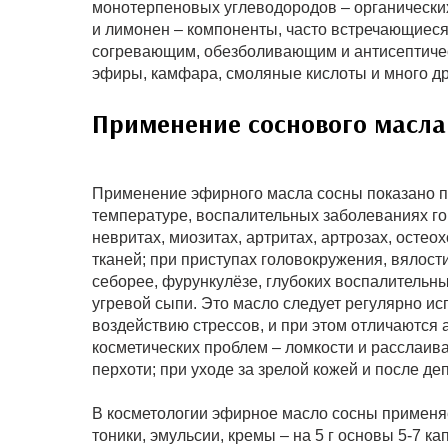
монотерпеновых углеводородов – органических
и лимонен – компоненты, часто встречающиес
согревающим, обезболивающим и антисептичес
эфиры, камфара, смоляные кислоты и много др
Применение соснового масла
Применение эфирного масла сосны показано пр
температуре, воспалительных заболеваниях гор
невритах, миозитах, артритах, артрозах, ост
тканей; при приступах головокружения, вялост
себорее, фурункулёзе, глубоких воспалительных
угревой сыпи. Это масло следует регулярно и
воздействию стрессов, и при этом отличаются
косметических проблем – ломкости и расслаив
перхоти; при уходе за зрелой кожей и после де
В косметологии эфирное масло сосны применяе
тоники, эмульсии, кремы – на 5 г основы 5-7 