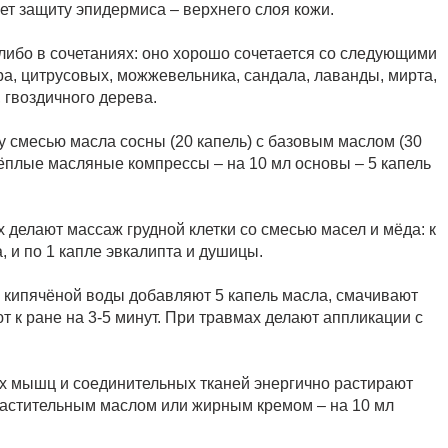
ет защиту эпидермиса – верхнего слоя кожи.
либо в сочетаниях: оно хорошо сочетается со следующими
ра, цитрусовых, можжевельника, сандала, лаванды, мирта,
 гвоздичного дерева.
у смесью масла сосны (20 капель) с базовым маслом (30
тёплые масляные компрессы – на 10 мл основы – 5 капель
х делают массаж грудной клетки со смесью масел и мёда: к
, и по 1 капле эвкалипта и душицы.
л кипячёной воды добавляют 5 капель масла, смачивают
 к ране на 3-5 минут. При травмах делают аппликации с
 мышц и соединительных тканей энергично растирают
астительным маслом или жирным кремом – на 10 мл