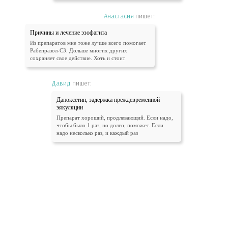
Анастасия
пишет:
Причины и лечение эзофагита
Из препаратов мне тоже лучше всего помогает
Рабепразол-СЗ. Дольше многих других
сохраняет свое действие. Хоть и стоит
Давид
пишет:
Дапоксетин, задержка преждевременной
эякуляции
Препарат хороший, продлевающий. Если надо,
чтобы было 1 раз, но долго, поможет. Если
надо несколько раз, и каждый раз