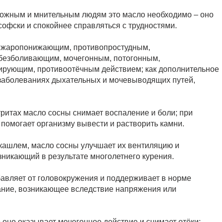
вожным и мнительным людям это масло необходимо – оно
софски и спокойнее справляться с трудностями.
, жаропонижающим, противопростудным,
безболивающим, мочегонным, потогонным,
рующим, противоотёчным действием; как дополнительное
, заболеваниях дыхательных и мочевыводящих путей,
тритах масло сосны снимает воспаление и боли; при
помогает организму вывести и растворить камни.
кашлем, масло сосны улучшает их вентиляцию и
зникающий в результате многолетнего курения.
авляет от головокружения и поддерживает в норме
ание, возникающее вследствие напряжения или
 оно оказывает мочегонное действие и снимает отёки;