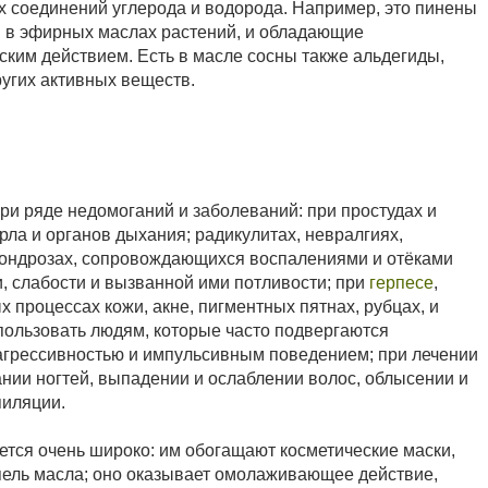
 соединений углерода и водорода. Например, это пинены
я в эфирных маслах растений, и обладающие
ким действием. Есть в масле сосны также альдегиды,
угих активных веществ.
и ряде недомоганий и заболеваний: при простудах и
ла и органов дыхания; радикулитах, невралгиях,
еохондрозах, сопровождающихся воспалениями и отёками
и, слабости и вызванной ими потливости; при
герпесе
,
 процессах кожи, акне, пигментных пятнах, рубцах, и
спользовать людям, которые часто подвергаются
 агрессивностью и импульсивным поведением; при лечении
ании ногтей, выпадении и ослаблении волос, облысении и
пиляции.
тся очень широко: им обогащают косметические маски,
капель масла; оно оказывает омолаживающее действие,