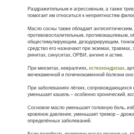
Раздражительным и агрессивным, а также тре
помогает им относиться к неприятностям фило
Масло сосны также обладает антисептическим
противовоспалительным, противокашлевым, о
общестимулирующим, дезодорирующим, тонизи
средство его назначают при экземах, травмах
ринитах, синуситах, ОРВИ, ангине и астме.
При миозитах, невралгиях,
остеохондрозах
, ар
мочекаменной и почечнокаменной болезни оно 
При заболеваниях лёгких, сопровождающихся 
уменьшает кашель – особенно хронический, во
Сосновое масло уменьшает головную боль, изб
кровяное давление, уменьшает тремор – дрож
определённых заболеваний.
Если подобрать дозировку масла правильно, то