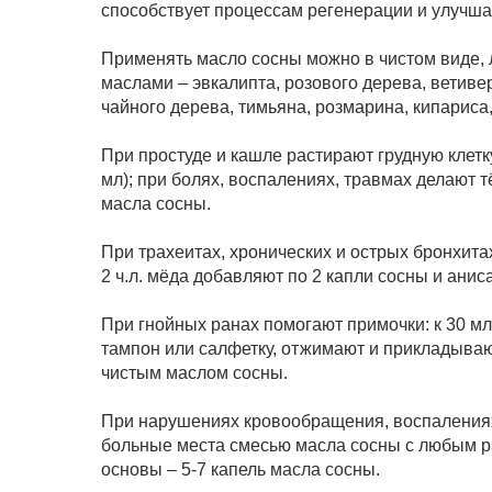
способствует процессам регенерации и улучша
Применять масло сосны можно в чистом виде, 
маслами – эвкалипта, розового дерева, ветиве
чайного дерева, тимьяна, розмарина, кипариса,
При простуде и кашле растирают грудную клетк
мл); при болях, воспалениях, травмах делают 
масла сосны.
При трахеитах, хронических и острых бронхита
2 ч.л. мёда добавляют по 2 капли сосны и аниса
При гнойных ранах помогают примочки: к 30 м
тампон или салфетку, отжимают и прикладывают
чистым маслом сосны.
При нарушениях кровообращения, воспалениях
больные места смесью масла сосны с любым р
основы – 5-7 капель масла сосны.