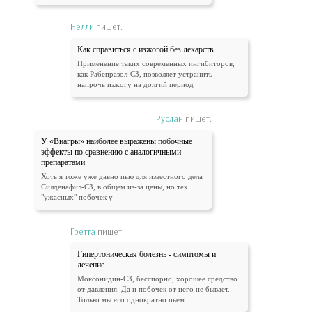
Нелли
пишет:
Как справиться с изжогой без лекарств
Применение таких современных ингибиторов,
как Рабепразол-СЗ, позволяет устранить
напрочь изжогу на долгий период
Руслан
пишет:
У «Виагры» наиболее выражены побочные
эффекты по сравнению с аналогичными
препаратами
Хоть я тоже уже давно пью для известного дела
Силденафил-СЗ, в общем из-за цены, но тех
"ужасных" побочек у
Гретта
пишет:
Гипертоническая болезнь - симптомы и
лечение
Моксонидин-СЗ, бесспорно, хорошее средство
от давления. Да и побочек от него не бывает.
Только мы его однократно пьем.