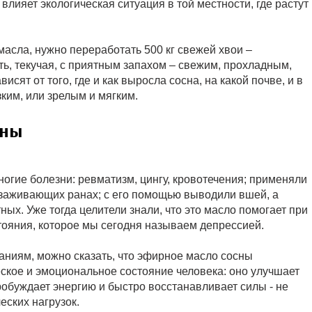
 влияет экологическая ситуация в той местности, где растут
масла, нужно переработать 500 кг свежей хвои –
ь, текучая, с приятным запахом – свежим, прохладным,
сят от того, где и как выросла сосна, на какой почве, и в
ким, или зрелым и мягким.
сны
огие болезни: ревматизм, цингу, кровотечения; применяли
езаживающих ранах; с его помощью выводили вшей, а
ых. Уже тогда целители знали, что это масло помогает при
тояния, которое мы сегодня называем депрессией.
ниям, можно сказать, что эфирное масло сосны
еское и эмоциональное состояние человека: оно улучшает
робуждает энергию и быстро восстанавливает силы - не
еских нагрузок.