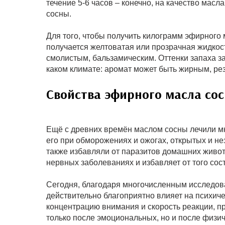
течение 5-6 часов – конечно, на качество масла
сосны.
Для того, чтобы получить килограмм эфирного 
получается желтоватая или прозрачная жидкост
смолистым, бальзамическим. Оттенки запаха зави
каком климате: аромат может быть жирным, рез
Свойства эфирного масла со
Ещё с древних времён маслом сосны лечили мн
его при обморожениях и ожогах, открытых и н
также избавляли от паразитов домашних животн
нервных заболеваниях и избавляет от того сос
Сегодня, благодаря многочисленным исследова
действительно благоприятно влияет на психич
концентрацию внимания и скорость реакции, п
только после эмоциональных, но и после физич