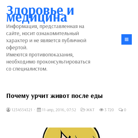
Здоровье и
медицина
Информация, представленная на
сайте, носит ознакомительный
характер и не является публичной
офертой.
Имеются противопоказания,
необходимо проконсультироваться
со специалистом.
Почему урчит живот после еды
1234554321
11-апр, 2016, 07:52
ЖКТ
3 720
0