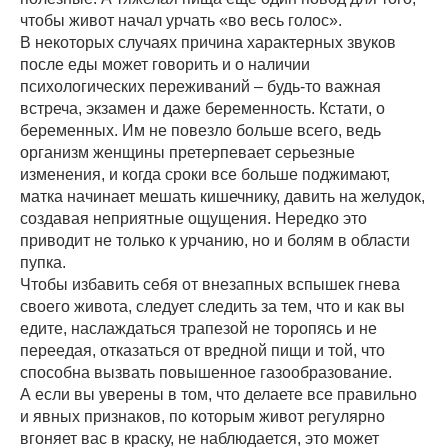
чтобы живот начал урчать «во весь голос».
В некоторых случаях причина характерных звуков
после еды может говорить и о наличии
психологических переживаний – будь-то важная
встреча, экзамен и даже беременность. Кстати, о
беременных. Им не повезло больше всего, ведь
организм женщины претерпевает серьезные
изменения, и когда сроки все больше поджимают,
матка начинает мешать кишечнику, давить на желудок,
создавая неприятные ощущения. Нередко это
приводит не только к урчанию, но и болям в области
пупка.
Чтобы избавить себя от внезапных вспышек гнева
своего живота, следует следить за тем, что и как вы
едите, наслаждаться трапезой не торопясь и не
переедая, отказаться от вредной пищи и той, что
способна вызвать повышенное газообразование.
А если вы уверены в том, что делаете все правильно
и явных признаков, по которым живот регулярно
вгоняет вас в краску, не наблюдается, это может