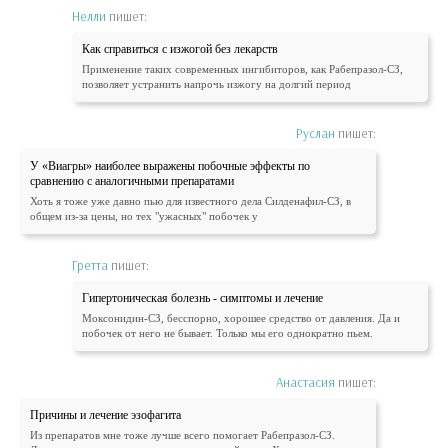
Нелли
пишет:
Как справиться с изжогой без лекарств
Применение таких современных ингибиторов, как Рабепразол-СЗ,
позволяет устранить напрочь изжогу на долгий период
Руслан
пишет:
У «Виагры» наиболее выражены побочные эффекты по
сравнению с аналогичными препаратами
Хоть я тоже уже давно пью для известного дела Силденафил-СЗ, в
общем из-за цены, но тех "ужасных" побочек у
Гретта
пишет:
Гипертоническая болезнь - симптомы и лечение
Моксонидин-СЗ, бесспорно, хорошее средство от давления. Да и
побочек от него не бывает. Только мы его однократно пьем.
Анастасия
пишет:
Причины и лечение эзофагита
Из препаратов мне тоже лучше всего помогает Рабепразол-СЗ.