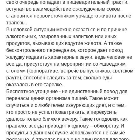
свою очередь попадает в пищеварительный тракт и,
вступая во взаимодействие с желудочным соком,
становится первоисточником урчащего живота после
трапезы.
В неловкой ситуации можно оказаться и по причине
алкогольных, газированных напитков или иных
продуктов, вызывающих вздутие живота. А также
бесконтрольного переедания, которое дает повод
желудку издавать характерные звуки, ведь человек не
всегда, присутствуя на мероприятии со «шведским
столом» (корпоративе, встрече выпускников, светском
рауте), способен следить за тем, сколько еды
оказалось в его тарелке.
Бесплатное угощение - не единственный повод для
перенасыщения организма пищей. Такое может
случиться и с любителем изнуряющих диет, и с тем,
кто просто не успел позавтракать, а перекусить
удалось только ближе к вечеру. Такие голодовки, как
правило, всегда приводят к одному – обжорству. И
продукты в данном случае используются не самые
полезные. А тяжелая пища еще один повод для того,