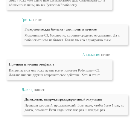
Хоть я тоже уже давно пью для известного дела Силденафил-СЗ, в
общем из-за цены, но тех "ужасных" побочек у
Гретта
пишет:
Гипертоническая болезнь - симптомы и лечение
Моксонидин-СЗ, бесспорно, хорошее средство от давления. Да и
побочек от него не бывает. Только мы его однократно пьем.
Анастасия
пишет:
Причины и лечение эзофагита
Из препаратов мне тоже лучше всего помогает Рабепразол-СЗ.
Дольше многих других сохраняет свое действие. Хоть и стоит
Давид
пишет:
Дапоксетин, задержка преждевременной эякуляции
Препарат хороший, продлевающий. Если надо, чтобы было 1 раз, но
долго, поможет. Если надо несколько раз, и каждый раз