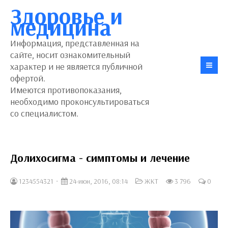
Здоровье и
медицина
Информация, представленная на
сайте, носит ознакомительный
характер и не является публичной
офертой.
Имеются противопоказания,
необходимо проконсультироваться
со специалистом.
Долихосигма - симптомы и лечение
1234554321
24-июн, 2016, 08:14
ЖКТ
3 796
0