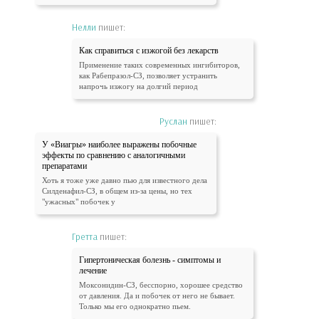
Нелли
пишет:
Как справиться с изжогой без лекарств
Применение таких современных ингибиторов,
как Рабепразол-СЗ, позволяет устранить
напрочь изжогу на долгий период
Руслан
пишет:
У «Виагры» наиболее выражены побочные
эффекты по сравнению с аналогичными
препаратами
Хоть я тоже уже давно пью для известного дела
Силденафил-СЗ, в общем из-за цены, но тех
"ужасных" побочек у
Гретта
пишет:
Гипертоническая болезнь - симптомы и
лечение
Моксонидин-СЗ, бесспорно, хорошее средство
от давления. Да и побочек от него не бывает.
Только мы его однократно пьем.