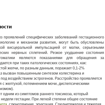
ности
з проявлений специфических заболеваний гестационного
тиологию и механизм развития, могут быть обусловлены
кой висцеральной импульсацией от матки, серьезными
ских нервных сплетений. Резкое ухудшение состояния
оматики являются показаниями для обращения за
тся при таких патологических состояниях, как:
стой желчи, по разным данным, поражает 0,1-2%
аз вызван повышенным синтезом холестерина и
под воздействием эстрогенов. Расстройство проявляется
я с желтухой, потемнением мочи, диспепсическими
ризмом).
т одним из симптомов раннего токсикоза, который
 недели гестации. При легкой степени общее состояние
нота
, слюнотечение, эруктация. Среднетяжелая и тяжелая