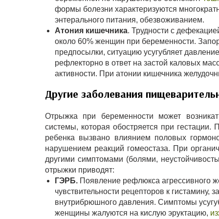
формы болезни характеризуются многократно
энтерального питания, обезвоживанием.
Атония кишечника
. Трудности с дефекаци
около 60% женщин при беременности. Запо
предпосылки, ситуацию усугубляет давление
рефлекторно в ответ на застой каловых мас
активности. При атонии кишечника желудочн
Другие заболевания пищеваритель
Отрыжка при беременности может возникат
системы, которая обостряется при гестации.
ребенка вызвано влиянием половых гормоно
нарушением реакций гомеостаза. При органи
другими симптомами (болями, неустойчивостью
отрыжки приводят:
ГЭРБ.
Появление рефлюкса агрессивного же
чувствительности рецепторов к гистамину,
внутрибрюшного давления. Симптомы усугуб
женщины жалуются на кислую эруктацию,
из