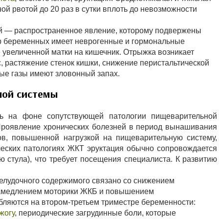
й рвотой до 20 раз в сутки вплоть до невозможности
ей — распространенное явление, которому подвержены
р беременных имеет неврогенные и гормональные
 увеличенной матки на кишечник. Отрыжка возникает
с, растяжение стенок кишки, снижение перистальтической
ые газы имеют зловонный запах.
ной системы
ь на фоне сопутствующей патологии пищеварительной
 Проявление хронических болезней в период вынашивания
в, повышенной нагрузкой на пищеварительную систему,
ческих патологиях ЖКТ эруктация обычно сопровождается
 стула), что требует посещения специалиста. К развитию
лудочного содержимого связано со снижением
 замедлением моторики ЖКБ и повышением
ляются на втором-третьем триместре беременности:
жогу
, периодические загрудинные боли, которые