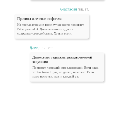
Анастасия
пишет:
Причины и лечение эзофагита
Из препаратов мне тоже лучше всего помогает
Рабепразол-СЗ. Дольше многих других
сохраняет свое действие. Хоть и стоит
Давид
пишет:
Дапоксетин, задержка преждевременной
эякуляции
Препарат хороший, продлевающий. Если надо,
чтобы было 1 раз, но долго, поможет. Если
надо несколько раз, и каждый раз