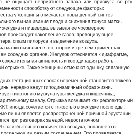
я не ощущает неприятного запаха или привкуса во рту.
ременности способствуют следующие факторы:
иместра у женщины отмечается повышенный синтез
ального вынашивания плода и снижения тонуса матки.
у желудка и пищевода, вызывая ее чрезмерное
нов происходит накопление газов, провоцирующее
тера, спазм пилоруса и выделение воздуха.
ма матки выявляется во втором и третьем триместрах
ем соседних органов. Желудок оттесняется к диафрагме,
о сократительная активность и координация работы
ой отрыжке. Также женщины отмечают одышку, связанную
здних гестационных сроках беременной становится тяжело
ины нередко ведут гиподинамичный образ жизни.
рует гипотонию мускулатуры желудка и кишечника,
рительному каналу. Отрыжка возникает как рефлекторный
ЖКТ, иногда сочетается с тяжестью в желудке после еды.
иеме пищи является распространенной причиной эруктации
ется при разговорах за едой, недостаточном
з-за избыточного количества воздуха, попавшего в
 с последующим резким сокращением. Это проявляется