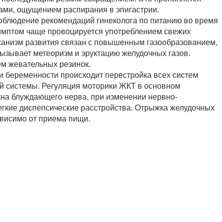
ками, ощущением распирания в эпигастрии.
соблюдение рекомендаций гинеколога по питанию во время
имптом чаще провоцируется употреблением свежих
еханизм развития связан с повышенным газообразованием,
ызывает метеоризм и эруктацию желудочных газов.
м жевательных резинок.
ри беременности происходит перестройка всех систем
ой системы. Регуляция моторики ЖКТ в основном
кна блуждающего нерва, при изменении нервно-
гкие диспепсические расстройства. Отрыжка желудочных
ависимо от приема пищи.