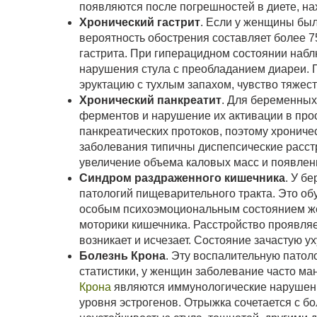
появляются после погрешностей в диете, н
Хронический гастрит
. Если у женщины был
вероятность обострения составляет более 
гастрита. При гиперацидном состоянии набл
нарушения стула с преобладанием диареи. 
эруктацию с тухлым запахом, чувство тяжес
Хронический панкреатит
. Для беременных
ферментов и нарушение их активации в прос
панкреатических протоков, поэтому хроничес
заболевания типичны диспепсические расс
увеличение объема каловых масс и появлен
Синдром раздраженного кишечника
. У б
патологий пищеварительного тракта. Это о
особым психоэмоциональным состоянием ж
моторики кишечника. Расстройство проявля
возникает и исчезает. Состояние зачастую у
Болезнь Крона
. Эту воспалительную патол
статистики, у женщин заболевание часто м
Крона
являются иммунологические нарушен
уровня эстрогенов. Отрыжка сочетается с б