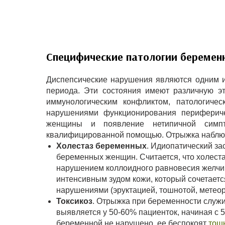
Специфические патологии беремен
Диспепсические нарушения являются одним и
периода. Эти состояния имеют различную э
иммунологическим конфликтом, патологичес
нарушениями функционирования перифериче
женщины и появление нетипичной симпт
квалифицированной помощью. Отрыжка наблюдае
Холестаз беременных
. Идиопатический за
беременных женщин. Считается, что холест
нарушением коллоидного равновесия желчи 
интенсивным зудом кожи, который сочетаетс
нарушениями (эруктацией, тошнотой, метео
Токсикоз
. Отрыжка при беременности служи
выявляется у 50-60% пациенток, начиная с 5
беременной не нарушено, ее беспокоят
тош