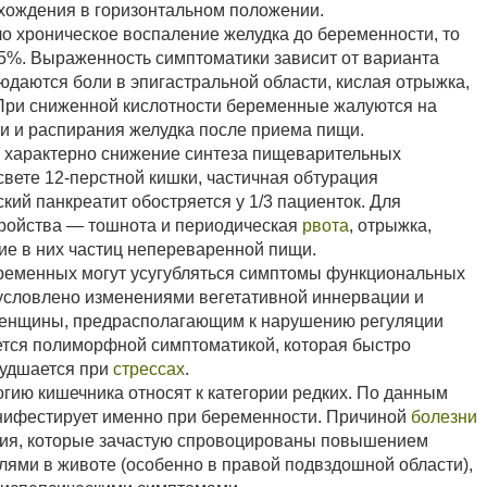
ахождения в горизонтальном положении.
о хроническое воспаление желудка до беременности, то
75%. Выраженность симптоматики зависит от варианта
юдаются боли в эпигастральной области, кислая отрыжка,
При сниженной кислотности беременные жалуются на
ти и распирания желудка после приема пищи.
 характерно снижение синтеза пищеварительных
вете 12-перстной кишки, частичная обтурация
кий панкреатит обостряется у 1/3 пациенток. Для
тройства — тошнота и периодическая
рвота
, отрыжка,
ие в них частиц непереваренной пищи.
еременных могут усугубляться симптомы функциональных
бусловлено изменениями вегетативной иннервации и
енщины, предрасполагающим к нарушению регуляции
ется полиморфной симптоматикой, которая быстро
худшается при
стрессах
.
огию кишечника относят к категории редких. По данным
анифестирует именно при беременности. Причиной
болезни
ия, которые зачастую спровоцированы повышением
олями в животе (особенно в правой подвздошной области),