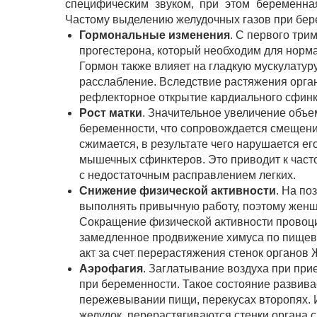
специфическим звуком, при этом беременна
Частому выделению желудочных газов при бе
Гормональные изменения
. С первого тр
прогестерона, который необходим для норм
Гормон также влияет на гладкую мускулатур
расслабление. Вследствие растяжения орга
рефлекторное открытие кардиального сфинк
Рост матки
. Значительное увеличение объе
беременности, что сопровождается смещени
сжимается, в результате чего нарушается ег
мышечных сфинктеров. Это приводит к част
с недостаточным расправлением легких.
Снижение физической активности
. На по
выполнять привычную работу, поэтому женщ
Сокращение физической активности провоци
замедленное продвижение химуса по пищева
акт за счет перерастяжения стенок органов 
Аэрофагия
. Заглатывание воздуха при пр
при беременности. Такое состояние развива
пережевывании пищи, перекусах второпях. И
желудок, перерастягиваются стенки органа