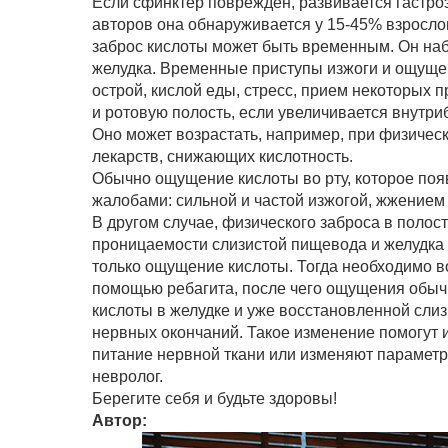
Если сфинктер поврежден, развивается гастр
авторов она обнаруживается у 15-45% взросло
заброс кислоты может быть временным. Он наб
желудка. Временные приступы изжоги и ощуще
острой, кислой еды, стресс, прием некоторых 
и ротовую полость, если увеличивается внутри
Оно может возрастать, например, при физиче
лекарств, снижающих кислотность.
Обычно ощущение кислоты во рту, которое поя
жалобами: сильной и частой изжогой, жжением
В другом случае, физического заброса в полост
проницаемости слизистой пищевода и желудка 
только ощущение кислоты. Тогда необходимо 
помощью ребагита, после чего ощущения обычн
кислоты в желудке и уже восстановленной сли
нервных окончаний. Такое изменение помогут
питание нервной ткани или изменяют параметр
невролог.
Берегите себя и будьте здоровы!
Автор: