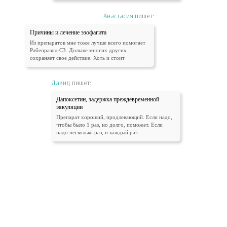
Анастасия
пишет:
Причины и лечение эзофагита
Из препаратов мне тоже лучше всего помогает
Рабепразол-СЗ. Дольше многих других
сохраняет свое действие. Хоть и стоит
Давид
пишет:
Дапоксетин, задержка преждевременной
эякуляции
Препарат хороший, продлевающий. Если надо,
чтобы было 1 раз, но долго, поможет. Если
надо несколько раз, и каждый раз