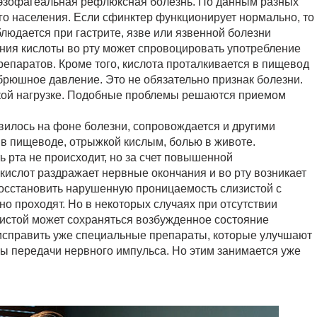
оэзофагеальная рефлюксная болезнь. По данным разных
го населения. Если сфинктер функционирует нормально, то
людается при гастрите, язве или язвенной болезни
ния кислоты во рту может спровоцировать употребление
препаратов. Кроме того, кислота проталкивается в пищевод
брюшное давление. Это не обязательно признак болезни.
ской нагрузке. Подобные проблемы решаются приемом
вилось на фоне болезни, сопровождается и другими
 в пищеводе, отрыжкой кислым, болью в животе.
ь рта не происходит, но за счет повышенной
кислот раздражает нервные окончания и во рту возникает
восстановить нарушенную проницаемость слизистой с
о проходят. Но в некоторых случаях при отсутствии
зистой может сохраняться возбужденное состояние
 исправить уже специальные препараты, которые улучшают
ы передачи нервного импульса. Но этим занимается уже