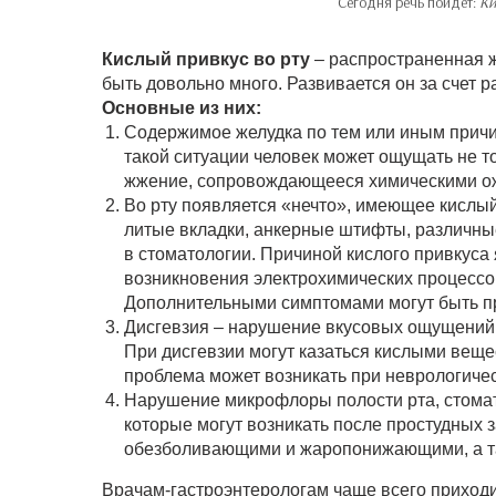
Сегодня речь пойдет:
Ки
Кислый привкус во рту
– распространенная ж
быть довольно много. Развивается он за счет 
Основные из них:
Содержимое желудка по тем или иным причин
такой ситуации человек может ощущать не т
жжение, сопровождающееся химическими ожо
Во рту появляется «нечто», имеющее кислый
литые вкладки, анкерные штифты, различны
в стоматологии. Причиной кислого привкуса 
возникновения электрохимических процессов
Дополнительными симптомами могут быть при
Дисгевзия – нарушение вкусовых ощущений.
При дисгевзии могут казаться кислыми веще
проблема может возникать при неврологичес
Нарушение микрофлоры полости рта, стомат
которые могут возникать после простудных 
обезболивающими и жаропонижающими, а та
Врачам-гастроэнтерологам чаще всего приходи