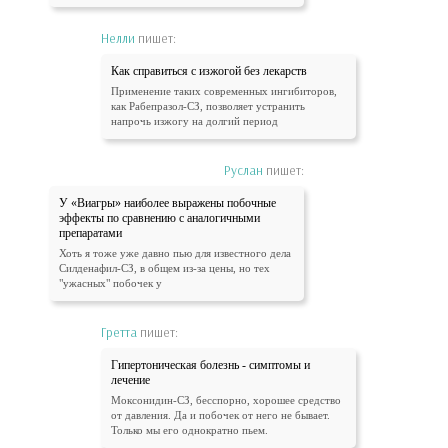
Нелли
пишет:
Как справиться с изжогой без лекарств
Применение таких современных ингибиторов,
как Рабепразол-СЗ, позволяет устранить
напрочь изжогу на долгий период
Руслан
пишет:
У «Виагры» наиболее выражены побочные
эффекты по сравнению с аналогичными
препаратами
Хоть я тоже уже давно пью для известного дела
Силденафил-СЗ, в общем из-за цены, но тех
"ужасных" побочек у
Гретта
пишет:
Гипертоническая болезнь - симптомы и
лечение
Моксонидин-СЗ, бесспорно, хорошее средство
от давления. Да и побочек от него не бывает.
Только мы его однократно пьем.