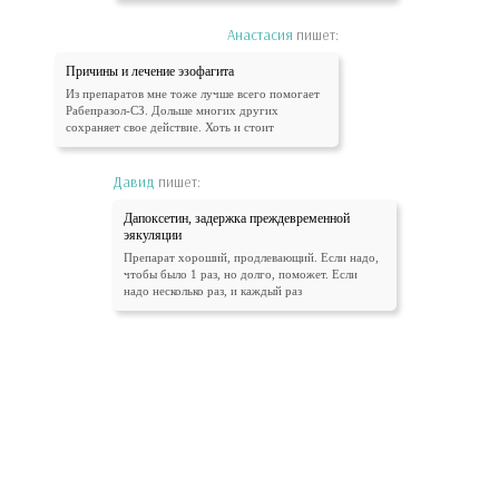
Анастасия
пишет:
Причины и лечение эзофагита
Из препаратов мне тоже лучше всего помогает
Рабепразол-СЗ. Дольше многих других
сохраняет свое действие. Хоть и стоит
Давид
пишет:
Дапоксетин, задержка преждевременной
эякуляции
Препарат хороший, продлевающий. Если надо,
чтобы было 1 раз, но долго, поможет. Если
надо несколько раз, и каждый раз