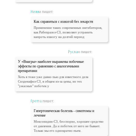
Нелли
пишет:
Как справиться с изжогой без лекарств
Применение таких современных ингибиторов,
как Рабепразол-СЗ, позволяет устранить
напрочь изжогу на долгий период
Руслан
пишет:
У «Виагры» наиболее выражены побочные
эффекты по сравнению с аналогичными
препаратами
Хоть я тоже уже давно пью для известного дела
Силденафил-СЗ, в общем из-за цены, но тех
"ужасных" побочек у
Гретта
пишет:
Гипертоническая болезнь - симптомы и
лечение
Моксонидин-СЗ, бесспорно, хорошее средство
от давления. Да и побочек от него не бывает.
Только мы его однократно пьем.