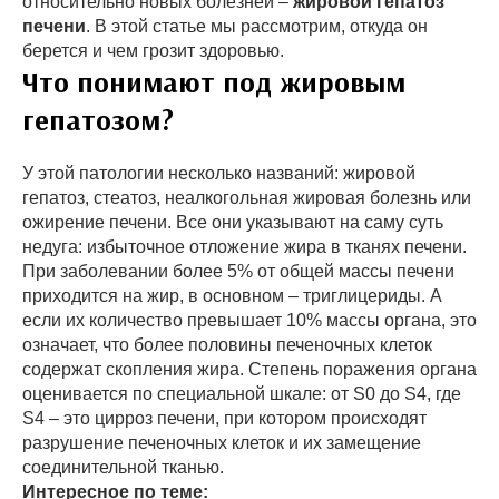
относительно новых болезней –
жировой гепатоз
печени
. В этой статье мы рассмотрим, откуда он
берется и чем грозит здоровью.
Что понимают под жировым
гепатозом?
У этой патологии несколько названий: жировой
гепатоз, стеатоз, неалкогольная жировая болезнь или
ожирение печени. Все они указывают на саму суть
недуга: избыточное отложение жира в тканях печени.
При заболевании более 5% от общей массы печени
приходится на жир, в основном – триглицериды. А
если их количество превышает 10% массы органа, это
означает, что более половины печеночных клеток
содержат скопления жира. Степень поражения органа
оценивается по специальной шкале: от S0 до S4, где
S4 – это цирроз печени, при котором происходят
разрушение печеночных клеток и их замещение
соединительной тканью.
Интересное по теме: