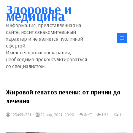
Здоровье и
медицина
Информация, представленная на
сайте, носит ознакомительный
характер и не является публичной
офертой.
Имеются противопоказания,
необходимо проконсультироваться
со специалистом.
Жировой гепатоз печени: от причин до
лечения
1234554321
24-апр, 2021, 20:20
ЖКТ
1 511
1