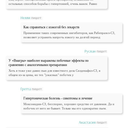
остальных способов борьбы с гипертонией, очень важен. Равно
Нелли
пишет:
Как справиться с изжогой без лекарств
Применение таких современных ингибиторов, как Рабепразол-СЗ,
позволяет устранить напрочь изжогу на долгий период
Руслан
пишет:
У «Виагры» наиболее выражены побочные эффекты по
сравнению с аналогичными препаратами
Хоть я тоже уже давно пью для известного дела Силденафил-СЗ, в
общем из-за цены, но тех "ужасных" побочек у
Гретта
пишет:
Гипертоническая болезнь - симптомы и лечение
Моксонидин-СЗ, бесспорно, хорошее средство от давления. Да и
побочек от него не бывает. Только мы его однократно пьем.
Анастасия
пишет: