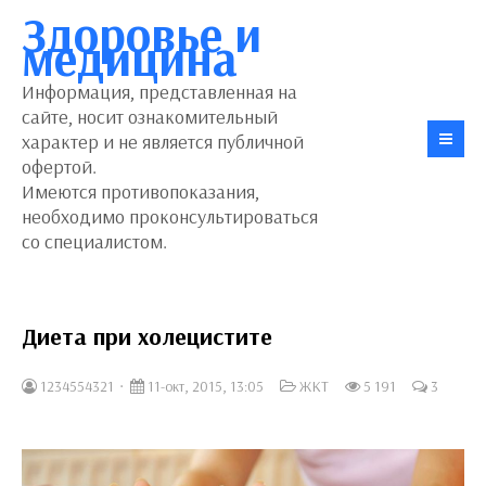
Здоровье и
медицина
Информация, представленная на
сайте, носит ознакомительный
характер и не является публичной
офертой.
Имеются противопоказания,
необходимо проконсультироваться
со специалистом.
Диета при холецистите
1234554321
11-окт, 2015, 13:05
ЖКТ
5 191
3