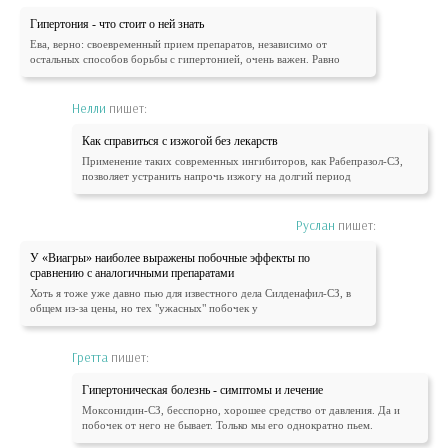
Гипертония - что стоит о ней знать
Ева, верно: своевременный прием препаратов, независимо от
остальных способов борьбы с гипертонией, очень важен. Равно
Нелли
пишет:
Как справиться с изжогой без лекарств
Применение таких современных ингибиторов, как Рабепразол-СЗ,
позволяет устранить напрочь изжогу на долгий период
Руслан
пишет:
У «Виагры» наиболее выражены побочные эффекты по
сравнению с аналогичными препаратами
Хоть я тоже уже давно пью для известного дела Силденафил-СЗ, в
общем из-за цены, но тех "ужасных" побочек у
Гретта
пишет:
Гипертоническая болезнь - симптомы и лечение
Моксонидин-СЗ, бесспорно, хорошее средство от давления. Да и
побочек от него не бывает. Только мы его однократно пьем.