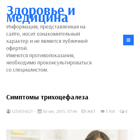
Здоровье и
медицина
Информация, представленная на
сайте, носит ознакомительный
характер и не является публичной
офертой.
Имеются противопоказания,
необходимо проконсультироваться
со специалистом.
Симптомы трихоцефалеза
1234554321
30-окт, 2015, 07:44
ЖКТ
3 418
0