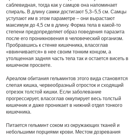
саблевидная, тогда как у самцов она напоминает
спираль. В длину самки достигают 5,3–5,5 см. Самцы
уступают им в этом параметре – они вырастают
максимум до 4,5 см в длину. Форма тела в какой-то
степени предопределяет образ поведения паразита
после его проникновения в человеческий организм.
Пробравшись к стенке кишечника, власоглав
«ввинчивается» в нее своим тонким концом, а
утолщенная задняя часть тела так и остается висеть в
кишечном просвете.
Ареалом обитания гельминтов этого вида становятся
слепая кишка, червеобразный отросток и сходящий
отрезок толстой кишки. Если заболевание
прогрессирует, власоглав оккупирует весь толстый
кишечник и даже проникает в нижний отдел тонкого
кишечника.
Питается гельминт соком из окружающих тканей и
небольшими порциями крови. Местом дозревания