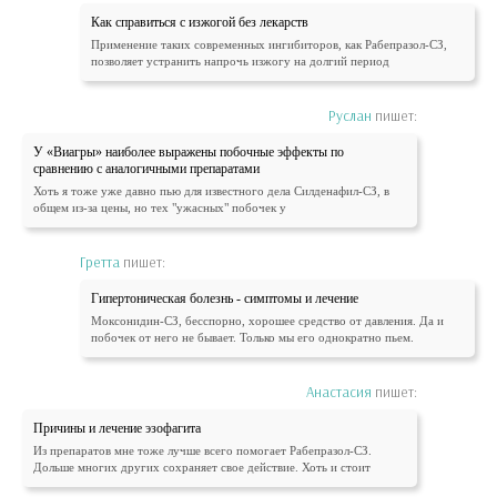
Как справиться с изжогой без лекарств
Применение таких современных ингибиторов, как Рабепразол-СЗ,
позволяет устранить напрочь изжогу на долгий период
Руслан
пишет:
У «Виагры» наиболее выражены побочные эффекты по
сравнению с аналогичными препаратами
Хоть я тоже уже давно пью для известного дела Силденафил-СЗ, в
общем из-за цены, но тех "ужасных" побочек у
Гретта
пишет:
Гипертоническая болезнь - симптомы и лечение
Моксонидин-СЗ, бесспорно, хорошее средство от давления. Да и
побочек от него не бывает. Только мы его однократно пьем.
Анастасия
пишет:
Причины и лечение эзофагита
Из препаратов мне тоже лучше всего помогает Рабепразол-СЗ.
Дольше многих других сохраняет свое действие. Хоть и стоит