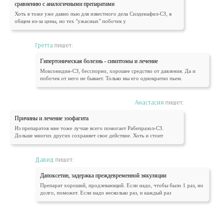
сравнению с аналогичными препаратами
Хоть я тоже уже давно пью для известного дела Силденафил-СЗ, в
общем из-за цены, но тех "ужасных" побочек у
Гретта
пишет:
Гипертоническая болезнь - симптомы и лечение
Моксонидин-СЗ, бесспорно, хорошее средство от давления. Да и
побочек от него не бывает. Только мы его однократно пьем.
Анастасия
пишет:
Причины и лечение эзофагита
Из препаратов мне тоже лучше всего помогает Рабепразол-СЗ.
Дольше многих других сохраняет свое действие. Хоть и стоит
Давид
пишет:
Дапоксетин, задержка преждевременной эякуляции
Препарат хороший, продлевающий. Если надо, чтобы было 1 раз, но
долго, поможет. Если надо несколько раз, и каждый раз