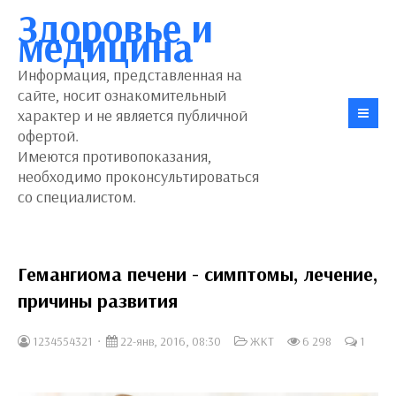
Здоровье и
медицина
Информация, представленная на
сайте, носит ознакомительный
характер и не является публичной
офертой.
Имеются противопоказания,
необходимо проконсультироваться
со специалистом.
Гемангиома печени - симптомы, лечение,
причины развития
1234554321
22-янв, 2016, 08:30
ЖКТ
6 298
1