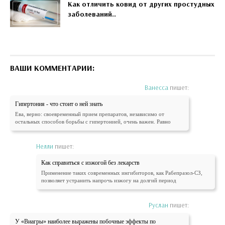
Как отличить ковид от других простудных
заболеваний..
ВАШИ КОММЕНТАРИИ:
Ванесса
пишет:
Гипертония - что стоит о ней знать
Ева, верно: своевременный прием препаратов, независимо от
остальных способов борьбы с гипертонией, очень важен. Равно
Нелли
пишет:
Как справиться с изжогой без лекарств
Применение таких современных ингибиторов, как Рабепразол-СЗ,
позволяет устранить напрочь изжогу на долгий период
Руслан
пишет:
У «Виагры» наиболее выражены побочные эффекты по