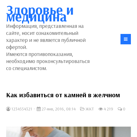
Здоровье и
медицина
Информация, представленная на
сайте, носит ознакомительный
характер и не является публичной
офертой.
Имеются противопоказания,
необходимо проконсультироваться
со специалистом.
Как избавиться от камней в желчном
1234554321
27-янв, 2016, 08:14
ЖКТ
4 219
0