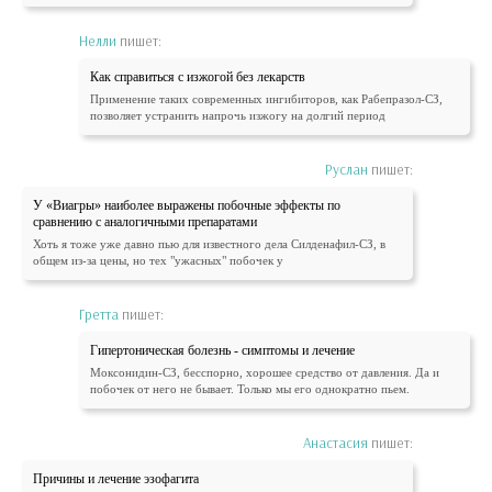
Нелли
пишет:
Как справиться с изжогой без лекарств
Применение таких современных ингибиторов, как Рабепразол-СЗ,
позволяет устранить напрочь изжогу на долгий период
Руслан
пишет:
У «Виагры» наиболее выражены побочные эффекты по
сравнению с аналогичными препаратами
Хоть я тоже уже давно пью для известного дела Силденафил-СЗ, в
общем из-за цены, но тех "ужасных" побочек у
Гретта
пишет:
Гипертоническая болезнь - симптомы и лечение
Моксонидин-СЗ, бесспорно, хорошее средство от давления. Да и
побочек от него не бывает. Только мы его однократно пьем.
Анастасия
пишет:
Причины и лечение эзофагита