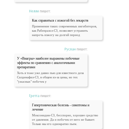
Нелли
пишет:
Как справиться с изжогой без лекарств
Применение таких современных ингибиторов,
как Рабепразол-СЗ, позволяет устранить
напрочь изжогу на долгий период
Руслан
пишет:
У «Виагры» наиболее выражены побочные
эффекты по сравнению с аналогичными
препаратами
Хоть я тоже уже давно пью для известного дела
Силденафил-СЗ, в общем из-за цены, но тех
"ужасных" побочек у
Гретта
пишет:
Гипертоническая болезнь - симптомы и
лечение
Моксонидин-СЗ, бесспорно, хорошее средство
от давления. Да и побочек от него не бывает.
Только мы его однократно пьем.