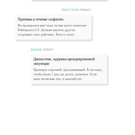
Анастасия
пишет:
Причины и лечение эзофагита
Из препаратов мне тоже лучше всего помогает
Рабепразол-СЗ. Дольше многих других
сохраняет свое действие. Хоть и стоит
Давид
пишет:
Дапоксетин, задержка преждевременной
эякуляции
Препарат хороший, продлевающий. Если надо,
чтобы было 1 раз, но долго, поможет. Если
надо несколько раз, и каждый раз