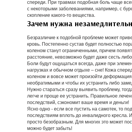
спереди. При травмах подобная боль чаще все
с некоторыми заболеваниями, например, с бур
скопление какого-то вещества.
Зачем нужна незамедлительн
Безразличие к подобной проблеме может привест
кровь. Постепенно сустав будет полностью по
коленом станут ограниченными, причем появят
расстояние, невозможно будет даже сесть либо
Боли будут ощущаться всегда, даже при элеме
нагрузках и обычном отдыхе – сне! Кожа сперед
коленом и вовсе может произойти деформация. 
необратимыми и чтобы их устранить либо заме
Нужно стараться сразу выявить проблему, тогда
легче и проще ее устранить. Правильное лече
последствий, сэкономит ваше время и деньги!
Ясно одно - если все пустить на самотек, то 
последствиям вплоть до инвалидного кресла. И
просто безобразным. Для многих это может пос
можно будет забыть!