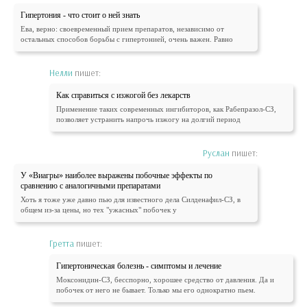
Гипертония - что стоит о ней знать
Ева, верно: своевременный прием препаратов, независимо от
остальных способов борьбы с гипертонией, очень важен. Равно
Нелли
пишет:
Как справиться с изжогой без лекарств
Применение таких современных ингибиторов, как Рабепразол-СЗ,
позволяет устранить напрочь изжогу на долгий период
Руслан
пишет:
У «Виагры» наиболее выражены побочные эффекты по
сравнению с аналогичными препаратами
Хоть я тоже уже давно пью для известного дела Силденафил-СЗ, в
общем из-за цены, но тех "ужасных" побочек у
Гретта
пишет:
Гипертоническая болезнь - симптомы и лечение
Моксонидин-СЗ, бесспорно, хорошее средство от давления. Да и
побочек от него не бывает. Только мы его однократно пьем.