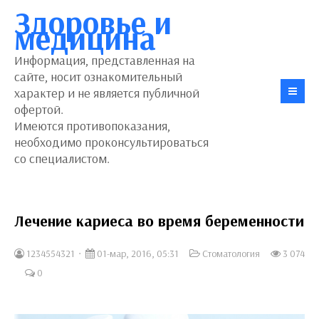
Здоровье и
медицина
Информация, представленная на
сайте, носит ознакомительный
характер и не является публичной
офертой.
Имеются противопоказания,
необходимо проконсультироваться
со специалистом.
Лечение кариеса во время беременности
1234554321
01-мар, 2016, 05:31
Стоматология
3 074
0