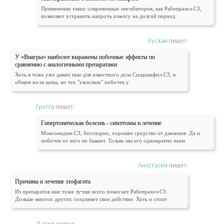
Применение таких современных ингибиторов, как Рабепразол-СЗ,
позволяет устранить напрочь изжогу на долгий период
Руслан
пишет:
У «Виагры» наиболее выражены побочные эффекты по
сравнению с аналогичными препаратами
Хоть я тоже уже давно пью для известного дела Силденафил-СЗ, в
общем из-за цены, но тех "ужасных" побочек у
Гретта
пишет:
Гипертоническая болезнь - симптомы и лечение
Моксонидин-СЗ, бесспорно, хорошее средство от давления. Да и
побочек от него не бывает. Только мы его однократно пьем.
Анастасия
пишет:
Причины и лечение эзофагита
Из препаратов мне тоже лучше всего помогает Рабепразол-СЗ.
Дольше многих других сохраняет свое действие. Хоть и стоит
Давид
пишет: