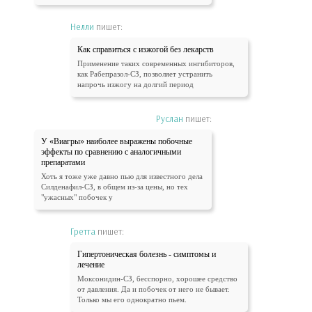
Нелли
пишет:
Как справиться с изжогой без лекарств
Применение таких современных ингибиторов,
как Рабепразол-СЗ, позволяет устранить
напрочь изжогу на долгий период
Руслан
пишет:
У «Виагры» наиболее выражены побочные
эффекты по сравнению с аналогичными
препаратами
Хоть я тоже уже давно пью для известного дела
Силденафил-СЗ, в общем из-за цены, но тех
"ужасных" побочек у
Гретта
пишет:
Гипертоническая болезнь - симптомы и
лечение
Моксонидин-СЗ, бесспорно, хорошее средство
от давления. Да и побочек от него не бывает.
Только мы его однократно пьем.