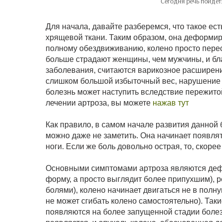
Сегодня речь пойдет
Для начала, давайте разберемся, что такое ест
хрящевой ткани. Таким образом, она деформиру
полному обездвиживанию, колено просто перес
больше страдают женщины, чем мужчины, и бл
заболевания, считаются варикозное расширени
слишком большой избыточный вес, нарушение о
болезнь может наступить вследствие пережито
лечении артроза, вы можете
нажав тут
Как правило, в самом начале развития данной 
можно даже не заметить. Она начинает появлят
ноги. Если же боль довольно острая, то, скорее 
Основными симптомами артроза являются дефо
форму, а просто выглядит более припухшим), 
болями), колено начинает двигаться не в полну
не может сгибать колено самостоятельно). Таки
появляются на более запущенной стадии болез