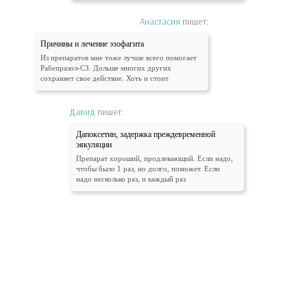
Анастасия
пишет:
Причины и лечение эзофагита
Из препаратов мне тоже лучше всего помогает
Рабепразол-СЗ. Дольше многих других
сохраняет свое действие. Хоть и стоит
Давид
пишет:
Дапоксетин, задержка преждевременной
эякуляции
Препарат хороший, продлевающий. Если надо,
чтобы было 1 раз, но долго, поможет. Если
надо несколько раз, и каждый раз