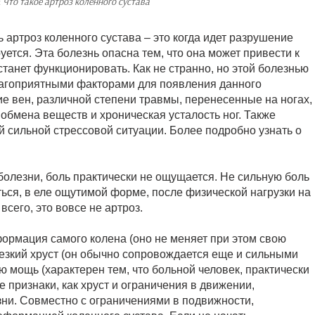
:
Что такое артроз коленного сустава
ь артроз коленного сустава – это когда идет разрушение
ется. Эта болезнь опасна тем, что она может привести к
танет функционировать. Как не странно, но этой болезнью
агоприятными факторами для появления данного
е вен, различной степени травмы, перенесенные на ногах,
бмена веществ и хроническая усталость ног. Также
й сильной стрессовой ситуации. Более подробно узнать о
болезни, боль практически не ощущается. Не сильную боль
ься, в еле ощутимой форме, после физической нагрузки на
всего, это вовсе не артроз.
рмация самого колена (оно не меняет при этом свою
резкий хруст (он обычно сопровождается еще и сильными
ю мощь (характерен тем, что больной человек, практически
е признаки, как хруст и ограничения в движении,
ни. Совместно с ограничениями в подвижности,