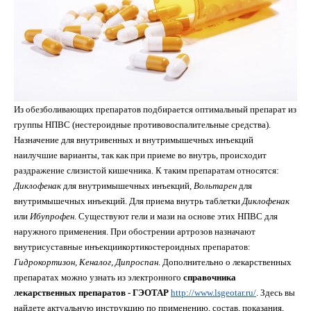
Из обезболивающих препаратов подбирается оптимальный препарат из
группы НПВС (нестероидные противовоспалительные средства).
Назначение для внутривенных и внутримышечных инъекций
наилучшие варианты, так как при приеме во внутрь, происходит
раздражение слизистой кишечника. К таким препаратам относятся:
Диклофенак
для внутримышечных инъекций,
Вольтарен
для
внутримышечных инъекций. Для приема внутрь таблетки
Диклофенак
или
Ибупрофен
. Существуют гели и мази на основе этих НПВС для
наружного применения. При обострении артрозов назначают
внутрисуставные инъекциикортикостероидных препаратов:
Гидрокортизон, Кеналог, Дипроспан
. Дополнительно о лекарственных
препаратах можно узнать из электронного
справочника
лекарственных препаратов - ГЭОТАР
http://www.lsgeotar.ru/
. Здесь вы
найдете актуальную инструкцию по применению, состав, показания,