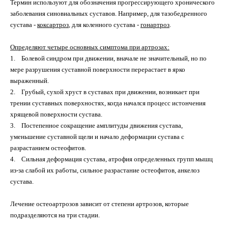
Термин используют для обозначения прогрессирующего хронического
заболевания синовиальных суставов. Например, для тазобедренного
сустава -
коксартроз
, для коленного сустава -
гонартроз
.
Определяют четыре основных симптома при артрозах:
1.
Болевой синдром при движении, вначале не значительный, но по
мере разрушения суставной поверхности перерастает в ярко
выраженный.
2.
Грубый, сухой хруст в суставах при движении, возникает при
трении суставных поверхностях, когда начался процесс истончения
хрящевой поверхности сустава.
3.
Постепенное сокращение амплитуды движения сустава,
уменьшение суставной щели и начало деформации сустава с
разрастанием остеофитов.
4.
Сильная деформация сустава, атрофия определенных групп мышц
из-за слабой их работы, сильное разрастание остеофитов, анкелоз
сустава.
Лечение остеоартрозов зависит от степени артрозов, которые
подразделяются на три стадии.