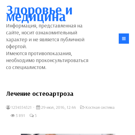
Здоровье и
медицина
Информация, представленная на
сайте, носит ознакомительный
характер и не является публичной
офертой.
Имеются противопоказания,
необходимо проконсультироваться
со специалистом.
Лечение остеоартроза
1234554321
29-июл, 2016, 12:44
Костная система
3 891
5