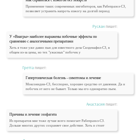
Как справиться с изжогой без лекарств
Применение таких современных ингибиторов, как Рабепразол-СЗ,
позволяет устранить напрочь изжогу на долгий период
Руслан
пишет:
У «Виагры» наиболее выражены побочные эффекты по
сравнению с аналогичными препаратами
Хоть я тоже уже давно пью для известного дела Силденафил-СЗ, в
общем из-за цены, но тех "ужасных" побочек у
Гретта
пишет:
Гипертоническая болезнь - симптомы и лечение
Моксонидин-СЗ, бесспорно, хорошее средство от давления. Да и
побочек от него не бывает. Только мы его однократно пьем.
Анастасия
пишет:
Причины и лечение эзофагита
Из препаратов мне тоже лучше всего помогает Рабепразол-СЗ.
Дольше многих других сохраняет свое действие. Хоть и стоит