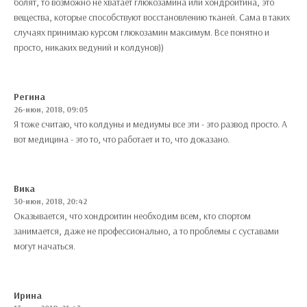
болят, то возможно не хватает глюкозамина или хондроитина, это
вещества, которые способствуют восстановлению тканей. Сама в таких
случаях принимаю курсом глюкозамин максимум. Все понятно и
просто, никаких ведуний и колдунов))
Регина
26-июн, 2018, 09:05
Я тоже считаю, что колдуны и медиумы все эти - это развод просто. А
вот медицина - это то, что работает и то, что доказано.
Вика
30-июн, 2018, 20:42
Оказывается, что хондроитин необходим всем, кто спортом
занимается, даже не профессионально, а то проблемы с суставами
могут начаться.
Ирина