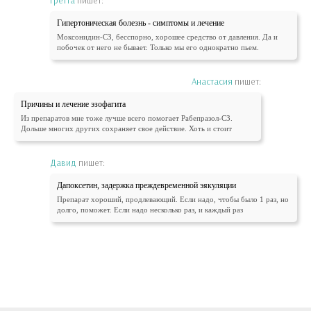
Гретта
пишет:
Гипертоническая болезнь - симптомы и лечение
Моксонидин-СЗ, бесспорно, хорошее средство от давления. Да и
побочек от него не бывает. Только мы его однократно пьем.
Анастасия
пишет:
Причины и лечение эзофагита
Из препаратов мне тоже лучше всего помогает Рабепразол-СЗ.
Дольше многих других сохраняет свое действие. Хоть и стоит
Давид
пишет:
Дапоксетин, задержка преждевременной эякуляции
Препарат хороший, продлевающий. Если надо, чтобы было 1 раз, но
долго, поможет. Если надо несколько раз, и каждый раз