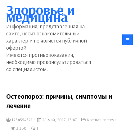
Здоровье и
медицина
Информация, представленная на
сайте, носит ознакомительный
характер и не является публичной
офертой.
Имеются противопоказания,
необходимо проконсультироваться
со специалистом.
Остеопороз: причины, симптомы и
лечение
1234554321
28-май, 2017, 15:47
Костная система
3 360
1