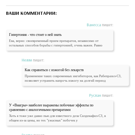
ВАШИ КОММЕНТАРИИ:
Ванесса
пишет:
Гипертония - что стоит о ней знать
Ева, верно: своевременный прием препаратов, независимо от
остальных способов борьбы с гипертонией, очень важен. Равно
Нелли
пишет:
Как справиться с изжогой без лекарств
Применение таких современных ингибиторов, как Рабепразол-СЗ,
позволяет устранить напрочь изжогу на долгий период
Руслан
пишет:
У «Виагры» наиболее выражены побочные эффекты по
сравнению с аналогичными препаратами
Хоть я тоже уже давно пью для известного дела Силденафил-СЗ, в
общем из-за цены, но тех "ужасных" побочек у