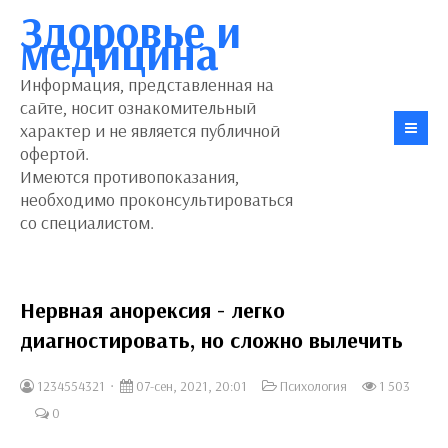
Здоровье и
медицина
Информация, представленная на
сайте, носит ознакомительный
характер и не является публичной
офертой.
Имеются противопоказания,
необходимо проконсультироваться
со специалистом.
Нервная анорексия - легко
диагностировать, но сложно вылечить
1234554321
07-сен, 2021, 20:01
Психология
1 503
0