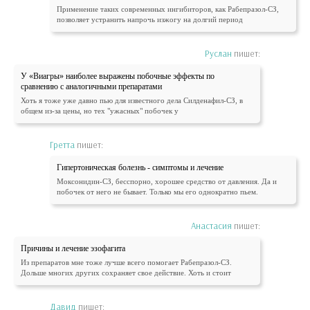
Применение таких современных ингибиторов, как Рабепразол-СЗ,
позволяет устранить напрочь изжогу на долгий период
Руслан
пишет:
У «Виагры» наиболее выражены побочные эффекты по
сравнению с аналогичными препаратами
Хоть я тоже уже давно пью для известного дела Силденафил-СЗ, в
общем из-за цены, но тех "ужасных" побочек у
Гретта
пишет:
Гипертоническая болезнь - симптомы и лечение
Моксонидин-СЗ, бесспорно, хорошее средство от давления. Да и
побочек от него не бывает. Только мы его однократно пьем.
Анастасия
пишет:
Причины и лечение эзофагита
Из препаратов мне тоже лучше всего помогает Рабепразол-СЗ.
Дольше многих других сохраняет свое действие. Хоть и стоит
Давид
пишет: