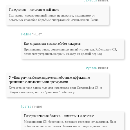
Гипертония - что стоит о ней знать
Ева, верно: своевременный прием препаратов, независимо от
остальных способов борьбы с гипертонией, очень важен. Равно
Нелли
пишет:
Как справиться с изжогой без лекарств
Применение таких современных ингибиторов, как Рабепразол-СЗ,
позволяет устранить напрочь изжогу на долгий период
Руслан
пишет:
У «Виагры» наиболее выражены побочные эффекты по
сравнению с аналогичными препаратами
Хоть я тоже уже давно пью для известного дела Силденафил-СЗ, в
общем из-за цены, но тех "ужасных" побочек у
Гретта
пишет:
Гипертоническая болезнь - симптомы и лечение
Моксонидин-СЗ, бесспорно, хорошее средство от давления. Да и
побочек от него не бывает. Только мы его однократно пьем.