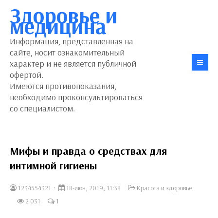
Здоровье и
медицина
Информация, представленная на
сайте, носит ознакомительный
характер и не является публичной
офертой.
Имеются противопоказания,
необходимо проконсультироваться
со специалистом.
Мифы и правда о средствах для
интимной гигиены
1234554321
18-июн, 2019, 11:38
Красота и здоровье
2 031
1