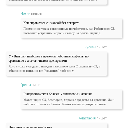
Нелли
пишет:
Как справиться с изжогой без лекарств
Применение таких современных ингибиторов, как Рабепразол-СЗ,
позволяет устранить напрочь изжогу на долгий период
Руслан
пишет:
У «Виагры» наиболее выражены побочные эффекты по
сравнению с аналогичными препаратами
Хоть я тоже уже давно пью для известного дела Силденафил-СЗ, в
общем из-за цены, но тех "ужасных" побочек у
Гретта
пишет:
Гипертоническая болезнь - симптомы и лечение
Моксонидин-СЗ, бесспорно, хорошее средство от давления. Да и
побочек от него не бывает. Только мы его однократно пьем.
Анастасия
пишет:
Причины и лечение эзофагита