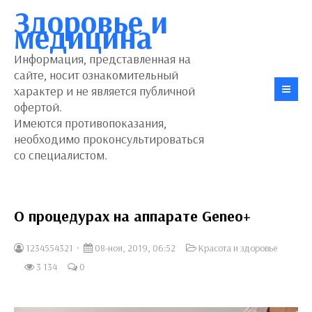
Здоровье и
медицина
Информация, представленная на
сайте, носит ознакомительный
характер и не является публичной
офертой.
Имеются противопоказания,
необходимо проконсультироваться
со специалистом.
О процедурах на аппарате Geneo+
1234554321
08-ноя, 2019, 06:52
Красота и здоровье
3 134
0