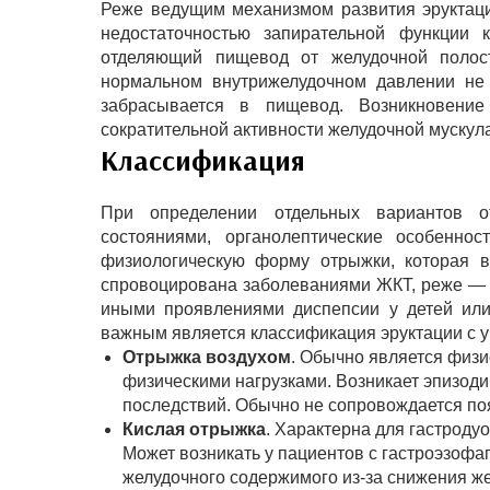
Реже ведущим механизмом развития эруктац
недостаточностью запирательной функции к
отделяющий пищевод от желудочной полост
нормальном внутрижелудочном давлении не 
забрасывается в пищевод. Возникновени
сократительной активности желудочной мускул
Классификация
При определении отдельных вариантов 
состояниями, органолептические особеннос
физиологическую форму отрыжки, которая в
спровоцирована заболеваниями ЖКТ, реже — б
иными проявлениями диспепсии у детей или
важным является классификация эруктации с у
Отрыжка воздухом
. Обычно является физ
физическими нагрузками. Возникает эпизоди
последствий. Обычно не сопровождается поя
Кислая отрыжка
. Характерна для гастроду
Может возникать у пациентов с гастроэзоф
желудочного содержимого из-за снижения ж