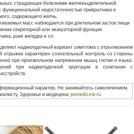
больных, страдающих болезнями желчевыделительной
с функциональной недостаточностью привратника и
мого, содержащего желчь.
ыгиваемых масс наблюдается при длительном застое пищи
шении секреторной или эвакуаторной функции
ика, раке желудка и т.п.
ыделяют наджелудочный вариант симптома с отрыгиванием
й отрыжки характерен сознательный контроль со стороны
ренно при произвольном напряжении мышц глотки и языка.
щений при наджелудочной эруктации в сочетании с
асстройств.
нформационный характер. Не занимайтесь самолечением,
циалисту. Здоровье и медицина:
pomedicine.ru