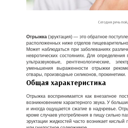
Сегодня речь пой
Отрыжка
(эруктация) — это обратное поступле
расположенных ниже отделов пищеварительног
Может наблюдаться при заболеваниях различ
невротических состояниях. Для определения
ультразвуковые, рентгенологические, эле
уменьшения выраженности отрыжки рекоме
отвары, производные силиконов, прокинетики.
Общая характеристика
Отрыжка воспринимается как внезапное пос
возникновением характерного звука. У больши
и иногда ощущается сжатие в надчревье. Отр
кроме случаев употребления в пищу сильно пах
эруктации жидкостей часто возникает кислый 
или гнилостное содержимое.