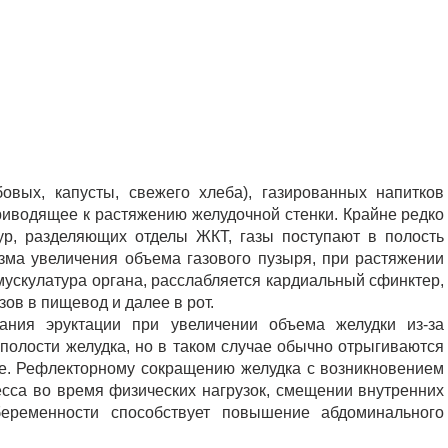
овых, капусты, свежего хлеба), газированных напитков
иводящее к растяжению желудочной стенки. Крайне редко
тур, разделяющих отделы ЖКТ, газы поступают в полость
зма увеличения объема газового пузыря, при растяжении
ускулатура органа, расслабляется кардиальный сфинктер,
зов в пищевод и далее в рот.
ния эруктации при увеличении объема желудки из-за
полости желудка, но в таком случае обычно отрыгиваются
ое. Рефлекторному сокращению желудка с возникновением
са во время физических нагрузок, смещении внутренних
еременности способствует повышение абдоминального