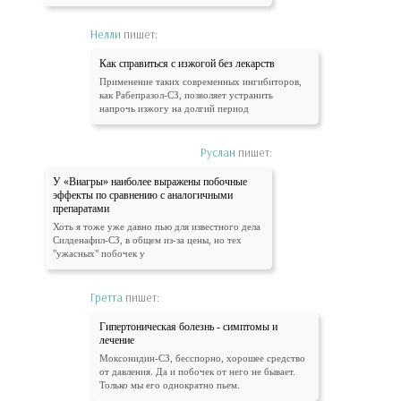
Нелли
пишет:
Как справиться с изжогой без лекарств
Применение таких современных ингибиторов,
как Рабепразол-СЗ, позволяет устранить
напрочь изжогу на долгий период
Руслан
пишет:
У «Виагры» наиболее выражены побочные
эффекты по сравнению с аналогичными
препаратами
Хоть я тоже уже давно пью для известного дела
Силденафил-СЗ, в общем из-за цены, но тех
"ужасных" побочек у
Гретта
пишет:
Гипертоническая болезнь - симптомы и
лечение
Моксонидин-СЗ, бесспорно, хорошее средство
от давления. Да и побочек от него не бывает.
Только мы его однократно пьем.