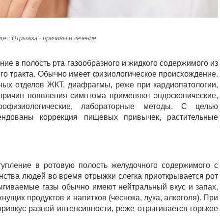
дет:
Отрыжка - причины и лечение
ние в полость рта газообразного и жидкого содержимого из
о тракта. Обычно имеет физиологическое происхождение.
ных отделов ЖКТ, диафрагмы, реже при кардиопатологии,
 причин появления симптома применяют эндоскопические,
ктрофизиологические, лабораторные методы. С целью
ндованы коррекция пищевых привычек, растительные
тупление в ротовую полость желудочного содержимого с
нства людей во время отрыжки слегка приоткрывается рот
ыгиваемые газы обычно имеют нейтральный вкус и запах,
нущих продуктов и напитков (чеснока, лука, алкоголя). При
привкус разной интенсивности, реже отрыгивается горькое