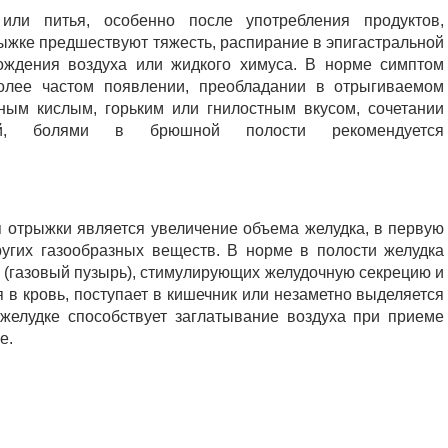
ли питья, особенно после употребления продуктов,
ыжке предшествуют тяжесть, распирание в эпигастральной
хождения воздуха или жидкого химуса. В норме симптом
более частом появлении, преобладании в отрыгиваемом
ным кислым, горьким или гнилостным вкусом, сочетании
, болями в брюшной полости рекомендуется
отрыжки является увеличение объема желудка, в первую
других газообразных веществ. В норме в полости желудка
в (газовый пузырь), стимулирующих желудочную секрецию и
 в кровь, поступает в кишечник или незаметно выделяется
желудке способствует заглатывание воздуха при приеме
е.