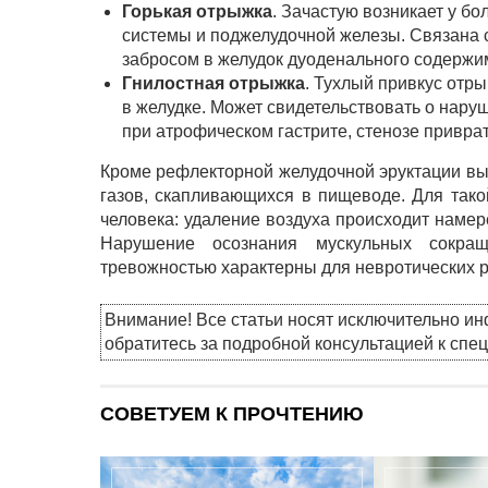
Горькая отрыжка
. Зачастую возникает у 
системы и поджелудочной железы. Связана 
забросом в желудок дуоденального содержи
Гнилостная отрыжка
. Тухлый привкус отр
в желудке. Может свидетельствовать о нару
при атрофическом гастрите, стенозе привратн
Кроме рефлекторной желудочной эруктации в
газов, скапливающихся в пищеводе. Для тако
человека: удаление воздуха происходит наме
Нарушение осознания мускульных сокра
тревожностью характерны для невротических р
Внимание! Все статьи носят исключительно и
обратитесь за подробной консультацией к спе
СОВЕТУЕМ К ПРОЧТЕНИЮ