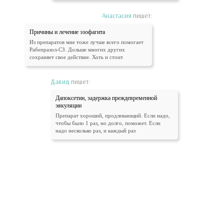
Анастасия
пишет:
Причины и лечение эзофагита
Из препаратов мне тоже лучше всего помогает
Рабепразол-СЗ. Дольше многих других
сохраняет свое действие. Хоть и стоит
Давид
пишет:
Дапоксетин, задержка преждевременной
эякуляции
Препарат хороший, продлевающий. Если надо,
чтобы было 1 раз, но долго, поможет. Если
надо несколько раз, и каждый раз