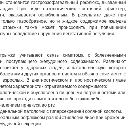
ии становится гастроэзофагеальный рефлюкс, вызванный
ардии. При ряде патологических состояний сфинктер,
и, оказывается ослабленным. В результате даже при
только газообразное, но и жидкое содержимое желудка
е отрыжки также может происходить при повышении
атуры вследствие нарушения вегетативной регуляции.
отрыжки учитывают связь симптома с болезненными
ти поступающего желудочного содержимого. Различают
озникает у здоровых людей, и патологическую, которая
олезнями других органов и систем и обычно сочетается с
 взрослых. В диагностическом и прогностическом плане
четом характеристик отрыгиваемого содержимого:
иологической и обусловлена пищевыми погрешностями или
чески, проходит самостоятельно без каких-либо
влением привкуса во рту.
оденальной патологии с гиперсекрецией соляной кислоты.
агеальным рефлюксом разной этиологии либо при брожении
елудочной секреции.