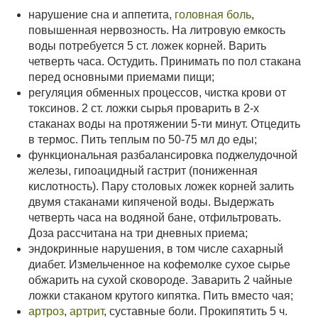
нарушение сна и аппетита,
головная боль
,
повышенная нервозность. На литровую емкость
воды потребуется 5 ст. ложек корней. Варить
четверть часа. Остудить. Принимать по пол стакана
перед основными приемами пищи;
регуляция обменных процессов, чистка крови от
токсинов. 2 ст. ложки сырья проварить в 2-х
стаканах воды на протяжении 5-ти минут. Отцедить
в термос. Пить теплым по 50-75 мл до еды;
функциональная разбалансировка поджелудочной
железы, гипоацидный гастрит (пониженная
кислотность). Пару столовых ложек корней залить
двумя стаканами кипяченой воды. Выдержать
четверть часа на водяной бане, отфильтровать.
Доза рассчитана на три дневных приема;
эндокринные нарушения, в том числе сахарный
диабет. Измельченное на кофемолке сухое сырье
обжарить на сухой сковороде. Заварить 2 чайные
ложки стаканом крутого кипятка. Пить вместо чая;
артроз
,
артрит
, суставные боли. Прокипятить 5 ч.