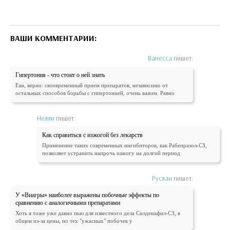
ВАШИ КОММЕНТАРИИ:
Ванесса
пишет:
Гипертония - что стоит о ней знать
Ева, верно: своевременный прием препаратов, независимо от
остальных способов борьбы с гипертонией, очень важен. Равно
Нелли
пишет:
Как справиться с изжогой без лекарств
Применение таких современных ингибиторов, как Рабепразол-СЗ,
позволяет устранить напрочь изжогу на долгий период
Руслан
пишет:
У «Виагры» наиболее выражены побочные эффекты по
сравнению с аналогичными препаратами
Хоть я тоже уже давно пью для известного дела Силденафил-СЗ, в
общем из-за цены, но тех "ужасных" побочек у