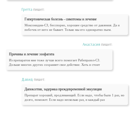
Гретта
пишет:
Гипертоническая болезнь - симптомы и лечение
Моксонидин-СЗ, бесспорно, хорошее средство от давления. Да и
побочек от него не бывает. Только мы его однократно пьем.
Анастасия
пишет:
Причины и лечение эзофагита
Из препаратов мне тоже лучше всего помогает Рабепразол-СЗ.
Дольше многих других сохраняет свое действие. Хоть и стоит
Давид
пишет:
Дапоксетин, задержка преждевременной эякуляции
Препарат хороший, продлевающий. Если надо, чтобы было 1 раз, но
долго, поможет. Если надо несколько раз, и каждый раз