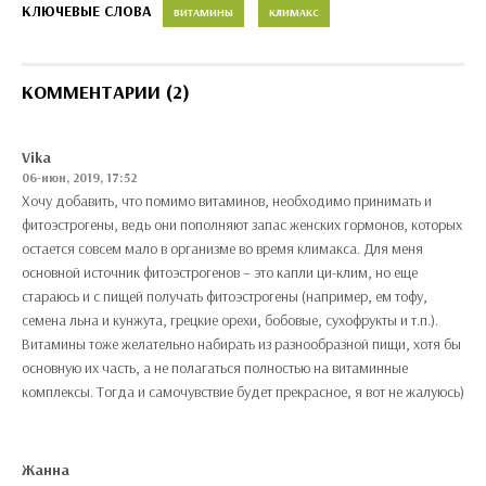
КЛЮЧЕВЫЕ СЛОВА
ВИТАМИНЫ
КЛИМАКС
КОММЕНТАРИИ (2)
Vika
06-июн, 2019, 17:52
Хочу добавить, что помимо витаминов, необходимо принимать и
фитоэстрогены, ведь они пополняют запас женских гормонов, которых
остается совсем мало в организме во время климакса. Для меня
основной источник фитоэстрогенов – это капли ци-клим, но еще
стараюсь и с пищей получать фитоэстрогены (например, ем тофу,
семена льна и кунжута, грецкие орехи, бобовые, сухофрукты и т.п.).
Витамины тоже желательно набирать из разнообразной пищи, хотя бы
основную их часть, а не полагаться полностью на витаминные
комплексы. Тогда и самочувствие будет прекрасное, я вот не жалуюсь)
Жанна