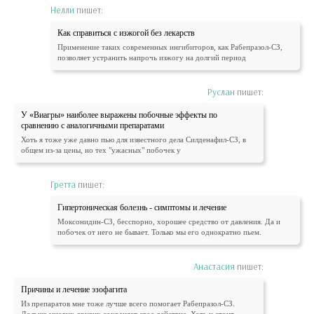
Нелли
пишет:
Как справиться с изжогой без лекарств
Применение таких современных ингибиторов, как Рабепразол-СЗ,
позволяет устранить напрочь изжогу на долгий период
Руслан
пишет:
У «Виагры» наиболее выражены побочные эффекты по
сравнению с аналогичными препаратами
Хоть я тоже уже давно пью для известного дела Силденафил-СЗ, в
общем из-за цены, но тех "ужасных" побочек у
Гретта
пишет:
Гипертоническая болезнь - симптомы и лечение
Моксонидин-СЗ, бесспорно, хорошее средство от давления. Да и
побочек от него не бывает. Только мы его однократно пьем.
Анастасия
пишет:
Причины и лечение эзофагита
Из препаратов мне тоже лучше всего помогает Рабепразол-СЗ.
Дольше многих других сохраняет свое действие. Хоть и стоит