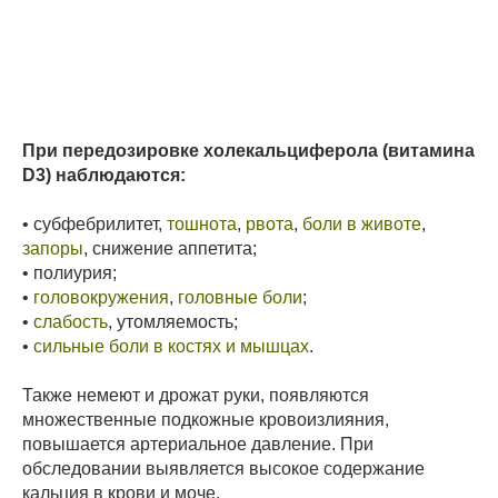
При передозировке холекальциферола (витамина
D3) наблюдаются:
• субфебрилитет,
тошнота
,
рвота
,
боли в животе
,
запоры
, снижение аппетита;
• полиурия;
•
головокружения
,
головные боли
;
•
слабость
, утомляемость;
•
сильные боли в костях и мышцах
.
Также немеют и дрожат руки, появляются
множественные подкожные кровоизлияния,
повышается артериальное давление. При
обследовании выявляется высокое содержание
кальция в крови и моче.