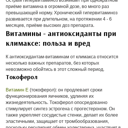
Острый гипервитаминоз возникает при однократном
приёме витамина в огромной дозе, во много раз
превышающей норму. Хронический гипервитаминоз
развивается при длительном, на протяжении 4 - 6
месяцев, приёме высоких доз препарата.
Витамины - антиоксиданты при
климаксе: польза и вред
К антиоксидантам-витаминам от климакса относится
несколько важных препаратов, без которых
невозможно обойтись в этот сложный период.
Токоферол
Витамин Е
(токоферол): он продлевает сроки
функционирования яичников, удлиняя их
жизнедеятельность. Токоферол опосредованно
стимулирует синтез эстрогена с прогестероном. Он
также укрепляет сосудистые стенки, делает их более
эластичными, защищает от тромбообразования,
поскольку регулирует обмен холестерина, участвует в