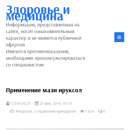
Здоровье и
медицина
Информация, представленная на
сайте, носит ознакомительный
характер и не является публичной
офертой.
Имеются противопоказания,
необходимо проконсультироваться
со специалистом.
Применение мази ируксол
1234554321
25-фев, 2019, 05:10
Лекарства
/
Справочник препаратов
1 824
0