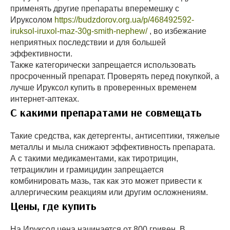
применять другие препараты вперемешку с
Ируксолом
https://budzdorov.org.ua/p/468492592-
iruksol-iruxol-maz-30g-smith-nephew/
, во избежание
неприятных последствии и для большей
эффективности.
Также категорически запрещается использовать
просроченный препарат. Проверять перед покупкой, а
лучше Ируксол купить в проверенных временем
интернет-аптеках.
С какими препаратами не совмещать
Такие средства, как детергенты, антисептики, тяжелые
металлы и мыла снижают эффективность препарата.
А с такими медикаментами, как тиротрицин,
тетрациклин и грамицидин запрещается
комбинировать мазь, так как это может привести к
аллергическим реакциям или другим осложнениям.
Цены, где купить
На Ируксол цена начинается от 800 гривен. В