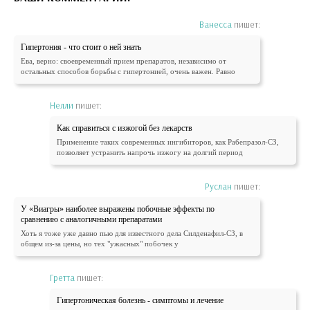
Ванесса
пишет:
Гипертония - что стоит о ней знать
Ева, верно: своевременный прием препаратов, независимо от
остальных способов борьбы с гипертонией, очень важен. Равно
Нелли
пишет:
Как справиться с изжогой без лекарств
Применение таких современных ингибиторов, как Рабепразол-СЗ,
позволяет устранить напрочь изжогу на долгий период
Руслан
пишет:
У «Виагры» наиболее выражены побочные эффекты по
сравнению с аналогичными препаратами
Хоть я тоже уже давно пью для известного дела Силденафил-СЗ, в
общем из-за цены, но тех "ужасных" побочек у
Гретта
пишет:
Гипертоническая болезнь - симптомы и лечение