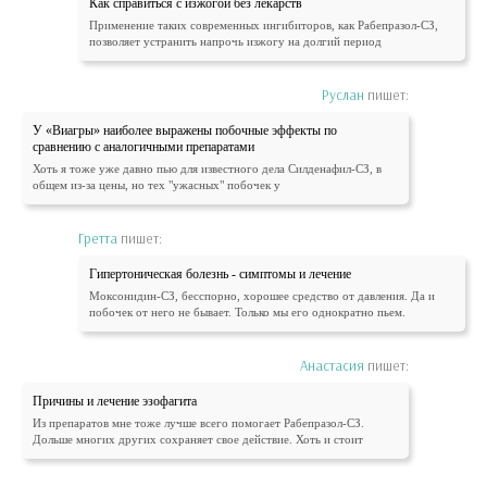
Как справиться с изжогой без лекарств
Применение таких современных ингибиторов, как Рабепразол-СЗ,
позволяет устранить напрочь изжогу на долгий период
Руслан
пишет:
У «Виагры» наиболее выражены побочные эффекты по
сравнению с аналогичными препаратами
Хоть я тоже уже давно пью для известного дела Силденафил-СЗ, в
общем из-за цены, но тех "ужасных" побочек у
Гретта
пишет:
Гипертоническая болезнь - симптомы и лечение
Моксонидин-СЗ, бесспорно, хорошее средство от давления. Да и
побочек от него не бывает. Только мы его однократно пьем.
Анастасия
пишет:
Причины и лечение эзофагита
Из препаратов мне тоже лучше всего помогает Рабепразол-СЗ.
Дольше многих других сохраняет свое действие. Хоть и стоит