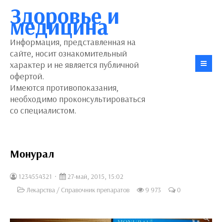
Здоровье и
медицина
Информация, представленная на
сайте, носит ознакомительный
характер и не является публичной
офертой.
Имеются противопоказания,
необходимо проконсультироваться
со специалистом.
Монурал
1234554321
27-май, 2015, 15:02
Лекарства
/
Справочник препаратов
9 973
0