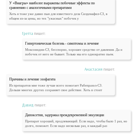
У «Виагры» наиболее выражены побочные эффекты по
сравнению с аналогичными препаратами
Хоть я тоже уже давно пью для известного дела Силденафил-СЗ, в
общем из-за цены, но тех "ужасных" побочек у
Гретта
пишет:
Гипертоническая болезнь - симптомы и лечение
Моксонидин-СЗ, бесспорно, хорошее средство от давления. Да и
побочек от него не бывает. Только мы его однократно пьем.
Анастасия
пишет:
Причины и лечение эзофагита
Из препаратов мне тоже лучше всего помогает Рабепразол-СЗ.
Дольше многих других сохраняет свое действие. Хоть и стоит
Давид
пишет:
Дапоксетин, задержка преждевременной эякуляции
Препарат хороший, продлевающий. Если надо, чтобы было 1 раз, но
долго, поможет. Если надо несколько раз, и каждый раз