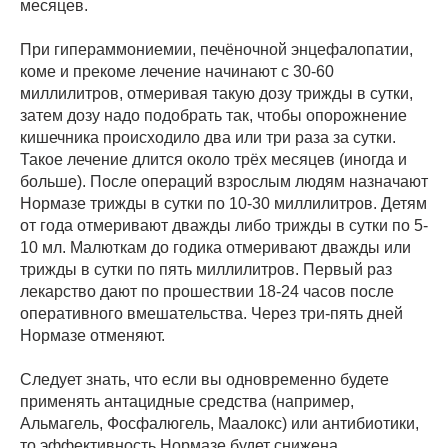
месяцев.
При гипераммониемии, печёночной энцефалопатии,
коме и прекоме лечение начинают с 30-60
миллилитров, отмеривая такую дозу трижды в сутки,
затем дозу надо подобрать так, чтобы опорожнение
кишечника происходило два или три раза за сутки.
Такое лечение длится около трёх месяцев (иногда и
больше). После операций взрослым людям назначают
Нормазе трижды в сутки по 10-30 миллилитров. Детям
от года отмеривают дважды либо трижды в сутки по 5-
10 мл. Малюткам до годика отмеривают дважды или
трижды в сутки по пять миллилитров. Первый раз
лекарство дают по прошествии 18-24 часов после
оперативного вмешательства. Через три-пять дней
Нормазе отменяют.
Следует знать, что если вы одновременно будете
применять антацидные средства (например,
Альмагель, Фосфалюгель, Маалокс) или антибиотики,
то эффективность Нормазе будет снижена.