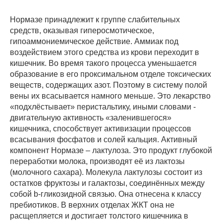
Нормазе принадлежит к группе слабительных
средств, оказывая гиперосмотическое,
гипоаммониемическое действие. Аммиак под
воздействием этого средства из крови переходит в
кишечник. Во время такого процесса уменьшается
образование в его проксимальном отделе токсических
веществ, содержащих азот. Поэтому в систему полой
вены их всасывается намного меньше. Это лекарство
«подхлёстывает» перистальтику, иными словами -
двигательную активность «заленившегося»
кишечника, способствует активизации процессов
всасывания фосфатов и солей кальция. Активный
компонент Нормазе – лактулоза. Это продукт глубокой
переработки молока, производят её из лактозы
(молочного сахара). Молекула лактулозы состоит из
остатков фруктозы и галактозы, соединённых между
собой b-гликозидной связью. Она отнесена к классу
пребиотиков. В верхних отделах ЖКТ она не
расщепляется и достигает толстого кишечника в