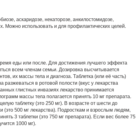
иозе, аскаридозе, некаторозе, анкилостомидозе,
х. Можно использовать и для профилактических целей.
время еды или после. Для достижения лучшего эффекта
иться всем членам семьи. Дозировка высчитывается
тов, их массы тела и диагноза. Таблетка (или её часть)
на разжеваться в ротовой полости (вкус у лекарства
шанных глистных инвазиях лекарство принимается
илограмм массы тела полагается принять 10 мг препарата.
елую таблетку (это 250 мг). В возрасте от шести до
и (это 500 мг лекарства). Подросткам и взрослым людям,
нять 3 таблетки (это 750 мг препарата). Если вес более 75
учится 1000 мг).