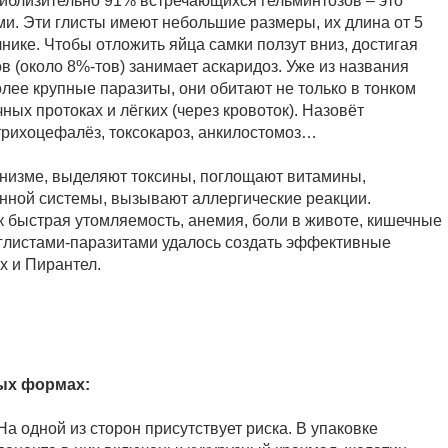
иблизительно 91% встречающихся гельминтозов – это
и. Эти глисты имеют небольшие размеры, их длина от 5
нике. Чтобы отложить яйца самки ползут вниз, достигая
в (около 8%-тов) занимает аскаридоз. Уже из названия
олее крупные паразиты, они обитают не только в тонком
ных протоках и лёгких (через кровоток). Назовёт
трихоцефалёз, токсокароз, анкилостомоз…
анизме, выделяют токсины, поглощают витамины,
нной системы, вызывают аллергические реакции.
к быстрая утомляемость, анемия, боли в животе, кишечные
 глистами-паразитами удалось создать эффективные
х и Пирантел.
ых формах:
а одной из сторон присутствует риска. В упаковке