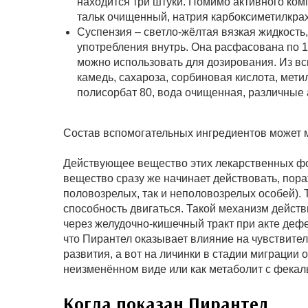
находится три штуки. Помимо активного ком
тальк очищенный, натрия карбоксиметилкрах
Суспензия – светло-жёлтая вязкая жидкост
употребления внутрь. Она расфасована по 1
можно использовать для дозирования. Из в
камедь, сахароза, сорбиновая кислота, мет
полисорбат 80, вода очищенная, различные
Состав вспомогательных ингредиентов может 
Действующее вещество этих лекарственных фор
вещество сразу же начинает действовать, пор
половозрелых, так и неполовозрелых особей). 
способность двигаться. Такой механизм дейс
через желудочно-кишечный тракт при акте деф
что Пирантел оказывает влияние на чувствите
развития, а вот на личинки в стадии миграции
неизменённом виде или как метаболит с фекал
Когда показан Пирантел