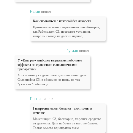
Нелли
пишет:
Как справиться с изжогой без лекарств
Применение таких современных ингибиторов,
как Рабепразол-СЗ, позволяет устранить
напрочь изжогу на долгий период
Руслан
пишет:
У «Виагры» наиболее выражены побочные
эффекты по сравнению с аналогичными
препаратами
Хоть я тоже уже давно пью для известного дела
Силденафил-СЗ, в общем из-за цены, но тех
"ужасных" побочек у
Гретта
пишет:
Гипертоническая болезнь - симптомы и
лечение
Моксонидин-СЗ, бесспорно, хорошее средство
от давления. Да и побочек от него не бывает.
Только мы его однократно пьем.