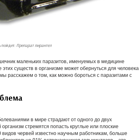
ь пойдет:
Препарат пирантел
кишечник маленьких паразитов, именуемых в медицине
е этих существ в организме может обернуться для человека
ы расскажем о том, как можно бороться с паразитами с
облема
болеваниями в мире страдают от одного до двух
 организм стремятся попасть круглые или плоские
0 видов червей известно научным работникам, больше