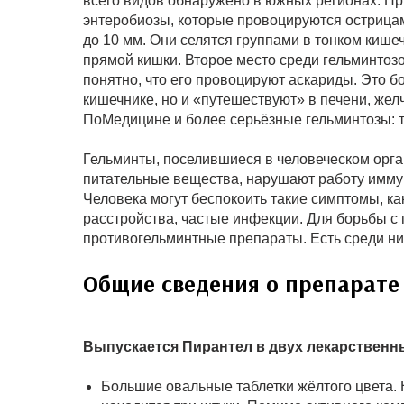
всего видов обнаружено в южных регионах. Пр
энтеробиозы, которые провоцируются острицам
до 10 мм. Они селятся группами в тонком кишеч
прямой кишки. Второе место среди гельминтозо
понятно, что его провоцируют аскариды. Это б
кишечнике, но и «путешествуют» в печени, желч
ПоМедицине и более серьёзные гельминтозы: 
Гельминты, поселившиеся в человеческом орг
питательные вещества, нарушают работу имму
Человека могут беспокоить такие симптомы, ка
расстройства, частые инфекции. Для борьбы с
противогельминтные препараты. Есть среди ни
Общие сведения о препарате
Выпускается Пирантел в двух лекарственн
Большие овальные таблетки жёлтого цвета. Н