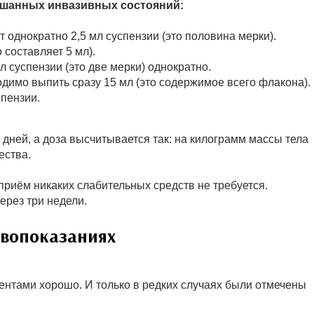
мешанных инвазивных состояний:
 однократно 2,5 мл суспензии (это половина мерки).
 составляет 5 мл).
л суспензии (это две мерки) однократно.
одимо выпить сразу 15 мл (это содержимое всего флакона).
спензии.
 дней, а доза высчитывается так: на килограмм массы тела
ества.
риём никаких слабительных средств не требуется.
рез три недели.
ивопоказаниях
нтами хорошо. И только в редких случаях были отмечены