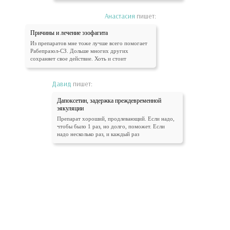
Анастасия
пишет:
Причины и лечение эзофагита
Из препаратов мне тоже лучше всего помогает
Рабепразол-СЗ. Дольше многих других
сохраняет свое действие. Хоть и стоит
Давид
пишет:
Дапоксетин, задержка преждевременной
эякуляции
Препарат хороший, продлевающий. Если надо,
чтобы было 1 раз, но долго, поможет. Если
надо несколько раз, и каждый раз