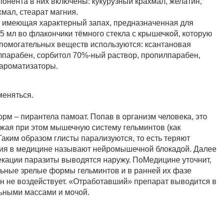
понента в них включены: кукурузный крахмал, желатин,
мал, стеарат магния.
ь, имеющая характерный запах, предназначенная для
5 мл во флакончики тёмного стекла с крышечкой, которую
спомогательных веществ используются: ксантановая
илпарабен, сорбитол 70%-ный раствор, пропилпарабен,
 ароматизаторы.
меняться.
м – пирантела памоат. Попав в организм человека, это
ажая при этом мышечную систему гельминтов (как
Таким образом глисты парализуются, то есть теряют
твия в медицине называют нейромышечной блокадой. Далее
екации паразиты выводятся наружу. ПоМедицине уточнит,
льные зрелые формы гельминтов и в ранней их фазе
 он не воздействует. «Отработавший» препарат выводится в
ьными массами и мочой.