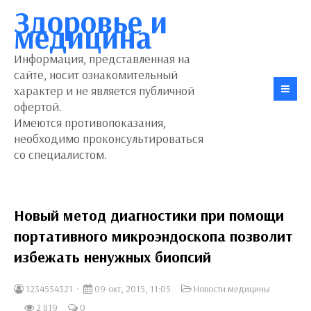
Здоровье и
медицина
Информация, представленная на
сайте, носит ознакомительный
характер и не является публичной
офертой.
Имеются противопоказания,
необходимо проконсультироваться
со специалистом.
Новый метод диагностики при помощи
портативного микроэндоскопа позволит
избежать ненужных биопсий
1234554321
09-окт, 2015, 11:05
Новости медицины
2 819
0