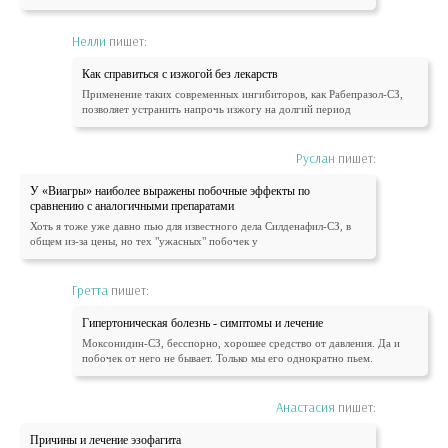
Нелли
пишет:
Как справиться с изжогой без лекарств
Применение таких современных ингибиторов, как Рабепразол-СЗ,
позволяет устранить напрочь изжогу на долгий период
Руслан
пишет:
У «Виагры» наиболее выражены побочные эффекты по
сравнению с аналогичными препаратами
Хоть я тоже уже давно пью для известного дела Силденафил-СЗ, в
общем из-за цены, но тех "ужасных" побочек у
Гретта
пишет:
Гипертоническая болезнь - симптомы и лечение
Моксонидин-СЗ, бесспорно, хорошее средство от давления. Да и
побочек от него не бывает. Только мы его однократно пьем.
Анастасия
пишет:
Причины и лечение эзофагита