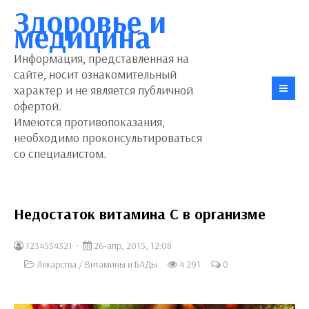
Здоровье и
медицина
Информация, представленная на
сайте, носит ознакомительный
характер и не является публичной
офертой.
Имеются противопоказания,
необходимо проконсультироваться
со специалистом.
Недостаток витамина С в организме
1234554321
26-апр, 2015, 12:08
Лекарства
/
Витамины и БАДы
4 291
0