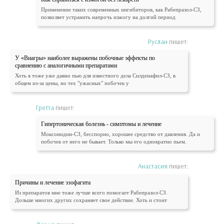
Применение таких современных ингибиторов, как Рабепразол-СЗ,
позволяет устранить напрочь изжогу на долгий период
Руслан
пишет:
У «Виагры» наиболее выражены побочные эффекты по
сравнению с аналогичными препаратами
Хоть я тоже уже давно пью для известного дела Силденафил-СЗ, в
общем из-за цены, но тех "ужасных" побочек у
Гретта
пишет:
Гипертоническая болезнь - симптомы и лечение
Моксонидин-СЗ, бесспорно, хорошее средство от давления. Да и
побочек от него не бывает. Только мы его однократно пьем.
Анастасия
пишет:
Причины и лечение эзофагита
Из препаратов мне тоже лучше всего помогает Рабепразол-СЗ.
Дольше многих других сохраняет свое действие. Хоть и стоит