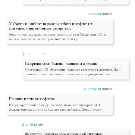
Руслан
пишет:
У «Виагры» наиболее выражены побочные эффекты по
сравнению с аналогичными препаратами
Хоть я тоже уже давно пью для известного дела Силденафил-СЗ, в
общем из-за цены, но тех "ужасных" побочек у
Гретта
пишет:
Гипертоническая болезнь - симптомы и лечение
Моксонидин-СЗ, бесспорно, хорошее средство от давления. Да и
побочек от него не бывает. Только мы его однократно пьем.
Анастасия
пишет:
Причины и лечение эзофагита
Из препаратов мне тоже лучше всего помогает Рабепразол-СЗ.
Дольше многих других сохраняет свое действие. Хоть и стоит
Давид
пишет:
Дапоксетин, задержка преждевременной эякуляции