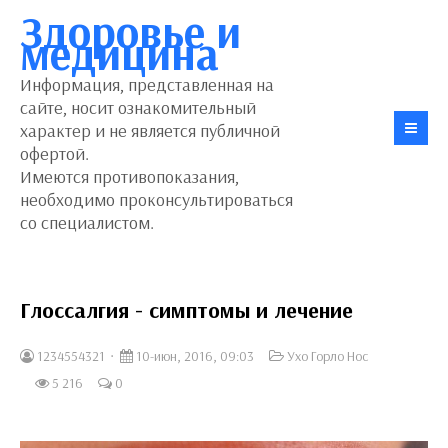
Здоровье и
медицина
Информация, представленная на
сайте, носит ознакомительный
характер и не является публичной
офертой.
Имеются противопоказания,
необходимо проконсультироваться
со специалистом.
Глоссалгия - симптомы и лечение
1234554321
10-июн, 2016, 09:03
Ухо Горло Нос
5 216
0