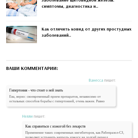
Заболевание щитовидной железы:
симптомы, диагностика и..
Как отличить ковид от других простудных
заболеваний..
ВАШИ КОММЕНТАРИИ:
Ванесса
пишет:
Гипертония - что стоит о ней знать
Ева, верно: своевременный прием препаратов, независимо от
остальных способов борьбы с гипертонией, очень важен. Равно
Нелли
пишет:
Как справиться с изжогой без лекарств
Применение таких современных ингибиторов, как Рабепразол-СЗ,
позволяет устранить напрочь изжогу на долгий период