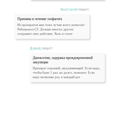
Анастасия
пишет:
Причины и лечение эзофагита
Из препаратов мне тоже лучше всего помогает
Рабепразол-СЗ. Дольше многих других
сохраняет свое действие. Хоть и стоит
Давид
пишет:
Дапоксетин, задержка преждевременной
эякуляции
Препарат хороший, продлевающий. Если надо,
чтобы было 1 раз, но долго, поможет. Если
надо несколько раз, и каждый раз