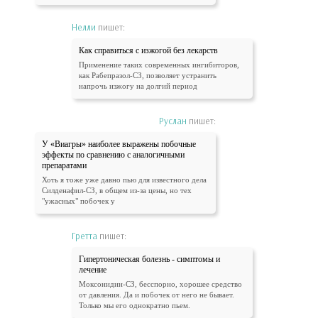
Нелли
пишет:
Как справиться с изжогой без лекарств
Применение таких современных ингибиторов,
как Рабепразол-СЗ, позволяет устранить
напрочь изжогу на долгий период
Руслан
пишет:
У «Виагры» наиболее выражены побочные
эффекты по сравнению с аналогичными
препаратами
Хоть я тоже уже давно пью для известного дела
Силденафил-СЗ, в общем из-за цены, но тех
"ужасных" побочек у
Гретта
пишет:
Гипертоническая болезнь - симптомы и
лечение
Моксонидин-СЗ, бесспорно, хорошее средство
от давления. Да и побочек от него не бывает.
Только мы его однократно пьем.