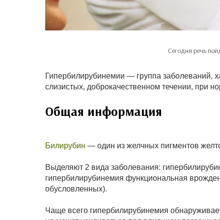
Сегодня речь пой
Гипербилирубинемии — группа заболеваний, 
слизистых, доброкачественном течении, при н
Общая информация
Билирубин
— один из желчных пигментов желто
Выделяют 2 вида заболевания: гипербилируби
гипербилирубинемия функциональная врожденн
обусловленных).
Чаще всего гипербилирубинемия обнаруживаетс