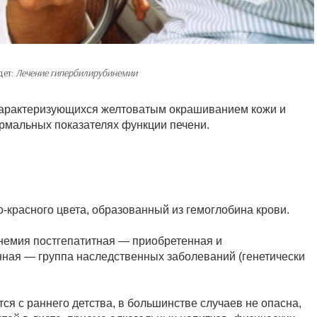
дет:
Лечение гипербилирубинемии
характеризующихся желтоватым окрашиванием кожи и
ормальных показателях функции печени.
-красного цвета, образованный из гемоглобина крови.
немия постгепатитная — приобретенная и
ая — группа наследственных заболеваний (генетически
я с раннего детства, в большинстве случаев не опасна,