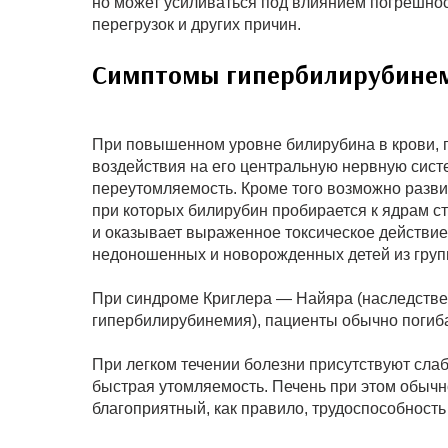
но может усиливаться под влиянием погрешнос
перегрузок и других причин.
Симптомы гипербилирубине
При повышенном уровне билирубина в крови, п
воздействия на его центральную нервную систе
переутомляемость. Кроме того возможно разви
при которых билирубин пробирается к ядрам ст
и оказывает выраженное токсическое действие.
недоношенных и новорожденных детей из групп
При синдроме Криглера — Найяра (наследств
гипербилирубинемия), пациенты обычно погиба
При легком течении болезни присутствуют сл
быстрая утомляемость. Печень при этом обычно
благоприятный, как правило, трудоспособность