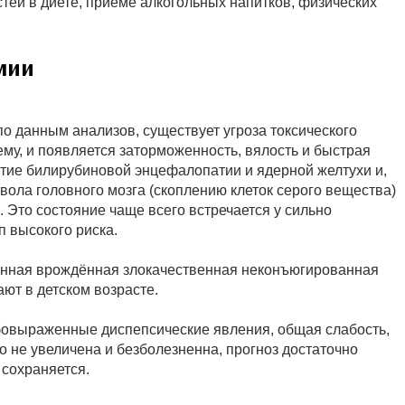
тей в диете, приеме алкогольных напитков, физических
мии
о данным анализов, существует угроза токсического
му, и появляется заторможенность, вялость и быстрая
тие билирубиновой энцефалопатии и ядерной желтухи и,
вола головного мозга (скоплению клеток серого вещества)
 Это состояние чаще всего встречается у сильно
 высокого риска.
енная врождённая злокачественная неконъюгированная
ют в детском возрасте.
абовыраженные диспепсические явления, общая слабость,
 не увеличена и безболезненна, прогноз достаточно
 сохраняется.