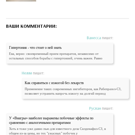
ВАШИ КОММЕНТАРИИ:
Ванесса
пишет:
Гипертония - что стоит о ней знать
Ева, верно: своевременный прием препаратов, независимо от
остальных способов борьбы с гипертонией, очень важен. Равно
Нелли
пишет:
Как справиться с изжогой без лекарств
Применение таких современных ингибиторов, как Рабепразол-СЗ,
позволяет устранить напрочь изжогу на долгий период
Руслан
пишет:
У «Виагры» наиболее выражены побочные эффекты по
сравнению с аналогичными препаратами
Хоть я тоже уже давно пью для известного дела Силденафил-СЗ, в
общем из-за цены, но тех "ужасных" побочек у