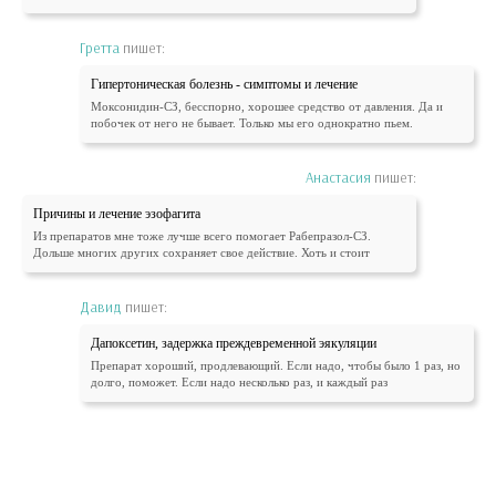
Гретта
пишет:
Гипертоническая болезнь - симптомы и лечение
Моксонидин-СЗ, бесспорно, хорошее средство от давления. Да и
побочек от него не бывает. Только мы его однократно пьем.
Анастасия
пишет:
Причины и лечение эзофагита
Из препаратов мне тоже лучше всего помогает Рабепразол-СЗ.
Дольше многих других сохраняет свое действие. Хоть и стоит
Давид
пишет:
Дапоксетин, задержка преждевременной эякуляции
Препарат хороший, продлевающий. Если надо, чтобы было 1 раз, но
долго, поможет. Если надо несколько раз, и каждый раз