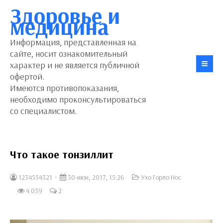
Здоровье и
медицина
Информация, представленная на
сайте, носит ознакомительный
характер и не является публичной
офертой.
Имеются противопоказания,
необходимо проконсультироваться
со специалистом.
Что такое тонзиллит
1234554321
30-июн, 2017, 15:26
Ухо Горло Нос
4 039
2