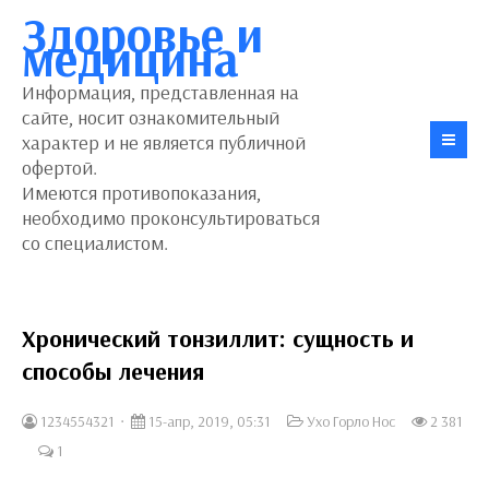
Здоровье и
медицина
Информация, представленная на
сайте, носит ознакомительный
характер и не является публичной
офертой.
Имеются противопоказания,
необходимо проконсультироваться
со специалистом.
Хронический тонзиллит: сущность и
способы лечения
1234554321
15-апр, 2019, 05:31
Ухо Горло Нос
2 381
1