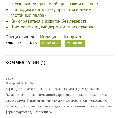
желчевыводящих путей, признаки и лечение
Проводим диагностику простаты и лечим
застойные явлени
Как справиться с изжогой без лекарств
Шистосоматидный дерматит или церкариоз
Специально для:
Медицинский портал
КЛЮЧЕВЫЕ СЛОВА
МИНДАЛИНЫ
ТОНЗИЛЛИТ
КОММЕНТАРИИ (1)
Варя
21-мар, 2022, 06:56
Впринципе ничего страшного...это все проходяще, у деток так и
бывает. Важно только иммунитет укреплять. Потому что такие детки
часто болеют. Витамишки иммуно могу советовать, они хорошие по
качеству.Еще и очень вкусные, а для детей это важно. И выпускаются в
форме мармеладных пастилок.