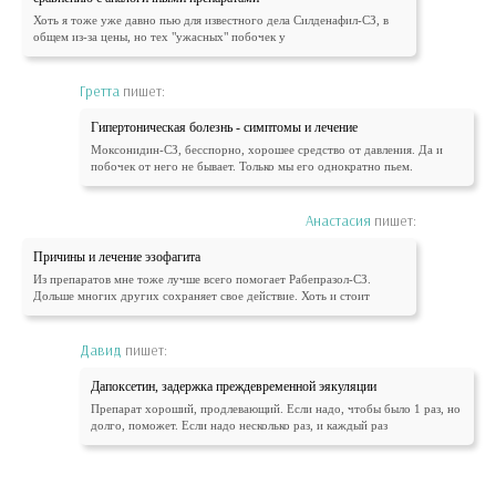
Хоть я тоже уже давно пью для известного дела Силденафил-СЗ, в
общем из-за цены, но тех "ужасных" побочек у
Гретта
пишет:
Гипертоническая болезнь - симптомы и лечение
Моксонидин-СЗ, бесспорно, хорошее средство от давления. Да и
побочек от него не бывает. Только мы его однократно пьем.
Анастасия
пишет:
Причины и лечение эзофагита
Из препаратов мне тоже лучше всего помогает Рабепразол-СЗ.
Дольше многих других сохраняет свое действие. Хоть и стоит
Давид
пишет:
Дапоксетин, задержка преждевременной эякуляции
Препарат хороший, продлевающий. Если надо, чтобы было 1 раз, но
долго, поможет. Если надо несколько раз, и каждый раз