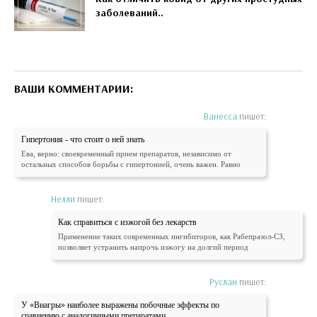
заболеваний..
ВАШИ КОММЕНТАРИИ:
Ванесса
пишет:
Гипертония - что стоит о ней знать
Ева, верно: своевременный прием препаратов, независимо от
остальных способов борьбы с гипертонией, очень важен. Равно
Нелли
пишет:
Как справиться с изжогой без лекарств
Применение таких современных ингибиторов, как Рабепразол-СЗ,
позволяет устранить напрочь изжогу на долгий период
Руслан
пишет:
У «Виагры» наиболее выражены побочные эффекты по
сравнению с аналогичными препаратами