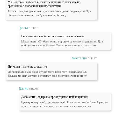
У «Виагры» наиболее выражены побочные эффекты по
сравнению с аналогичными препаратами
Хоть я тоже уже давно пью для известного дела Силденафил-СЗ, в
общем из-за цены, но тех "ужасных" побочек у
Гретта
пишет:
Гипертоническая болезнь - симптомы и лечение
Моксонидин-СЗ, бесспорно, хорошее средство от давления. Да и
побочек от него не бывает. Только мы его однократно пьем.
Анастасия
пишет:
Причины и лечение эзофагита
Из препаратов мне тоже лучше всего помогает Рабепразол-СЗ.
Дольше многих других сохраняет свое действие. Хоть и стоит
Давид
пишет:
Дапоксетин, задержка преждевременной эякуляции
Препарат хороший, продлевающий. Если надо, чтобы было 1 раз, но
долго, поможет. Если надо несколько раз, и каждый раз