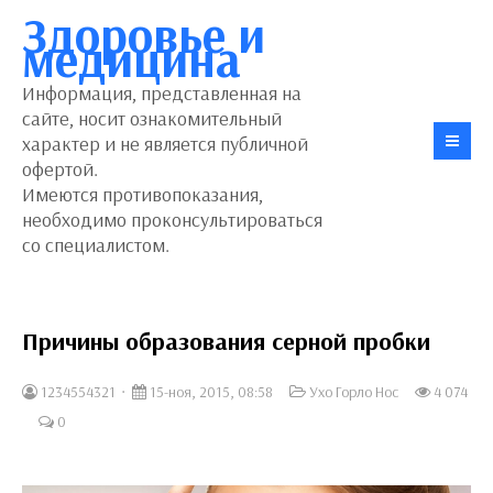
Здоровье и
медицина
Информация, представленная на
сайте, носит ознакомительный
характер и не является публичной
офертой.
Имеются противопоказания,
необходимо проконсультироваться
со специалистом.
Причины образования серной пробки
1234554321
15-ноя, 2015, 08:58
Ухо Горло Нос
4 074
0