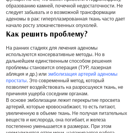
образованию камней, почечной недостаточности. Не
следует забывать и о возможной трансформации
аденомы в рак: гиперплазированная ткань часто дает
начало росту злокачественных опухолей.
Как решить проблему?
На ранних стадиях для лечения аденомы
используются консервативные методы. Но в
дальнейшем единственным способом решения
проблемы становится операция (ТУР, лазерная
абляция и др.) или
эмболизация артерий аденомы
простаты
. Это современный метод, который
позволяет воздействовать на разросшуюся ткань, не
причиняя ущерба соседним органам.
В основе эмболизации лежит перекрытие просвета
артерий, которые кровоснабжают, то есть питают,
увеличенную в объеме ткань. Не получая питательных
веществ и кислорода, она погибает, и железа
постепенно уменьшается в размерах. При этом
нормализуется отток мочи, налаживается работа