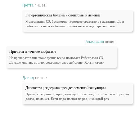
Гретта
пишет:
Гипертоническая болезнь - симптомы и лечение
Моксонидин-СЗ, бесспорно, хорошее средство от давления. Да и
побочек от него не бывает. Только мы его однократно пьем.
Анастасия
пишет:
Причины и лечение эзофагита
Из препаратов мне тоже лучше всего помогает Рабепразол-СЗ.
Дольше многих других сохраняет свое действие. Хоть и стоит
Давид
пишет:
Дапоксетин, задержка преждевременной эякуляции
Препарат хороший, продлевающий. Если надо, чтобы было 1 раз, но
долго, поможет. Если надо несколько раз, и каждый раз