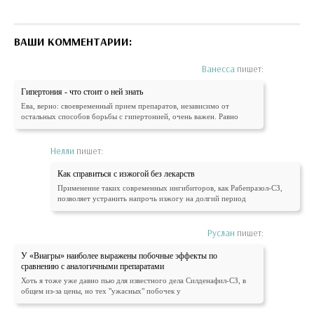
ВАШИ КОММЕНТАРИИ:
Ванесса
пишет:
Гипертония - что стоит о ней знать
Ева, верно: своевременный прием препаратов, независимо от
остальных способов борьбы с гипертонией, очень важен. Равно
Нелли
пишет:
Как справиться с изжогой без лекарств
Применение таких современных ингибиторов, как Рабепразол-СЗ,
позволяет устранить напрочь изжогу на долгий период
Руслан
пишет:
У «Виагры» наиболее выражены побочные эффекты по
сравнению с аналогичными препаратами
Хоть я тоже уже давно пью для известного дела Силденафил-СЗ, в
общем из-за цены, но тех "ужасных" побочек у