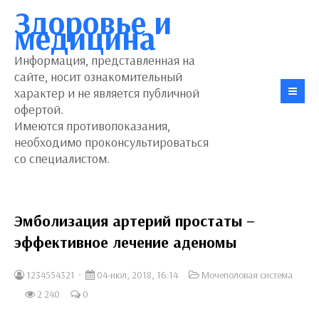
Здоровье и
медицина
Информация, представленная на
сайте, носит ознакомительный
характер и не является публичной
офертой.
Имеются противопоказания,
необходимо проконсультироваться
со специалистом.
Эмболизация артерий простаты –
эффективное лечение аденомы
1234554321
04-июл, 2018, 16:14
Мочеполовая система
2 240
0