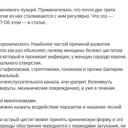
очевого пузыря. Примечательно, что почти две трети
е из них сталкиваются с ним регулярно. Что это —
 Об этом — в статье.
т хронического. Наиболее частой причиной развития
 это как раз объясняет, почему женщины болеют циститом
 который и проникает инфекция, у женщин гораздо короче,
нального отверстия.
тафилококки, стрептококки, гонококки и прочие бактерии.
риальный.
чеиспускательного канала, или уретрит. Возникнуть
 вирусы, механические повреждения), и уже в течение
 и микоплазмами.
ожно назвать воздействие паразитов и ношение тесной
 острый цистит может принять хроническую форму, и это
ериоды обострения чередуются с периодами затухания, но