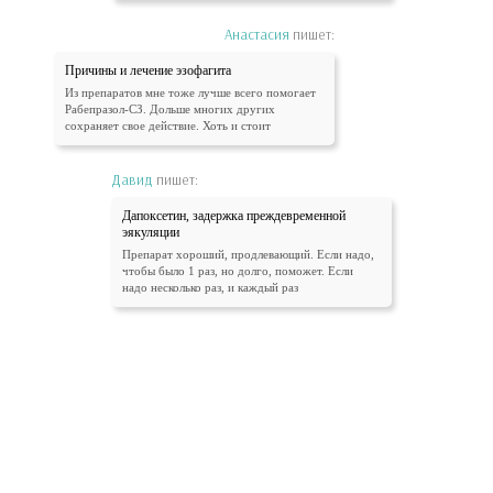
Анастасия
пишет:
Причины и лечение эзофагита
Из препаратов мне тоже лучше всего помогает
Рабепразол-СЗ. Дольше многих других
сохраняет свое действие. Хоть и стоит
Давид
пишет:
Дапоксетин, задержка преждевременной
эякуляции
Препарат хороший, продлевающий. Если надо,
чтобы было 1 раз, но долго, поможет. Если
надо несколько раз, и каждый раз