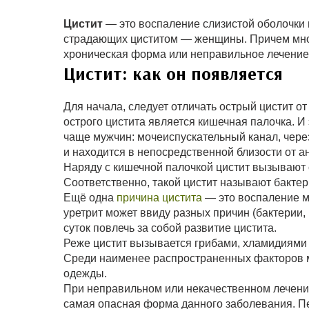
Цистит
— это воспаление слизистой оболочки м
страдающих циститом — женщины. Причем многи
хроническая форма или неправильное лечение?
Цистит: как он появляется
Для начала, следует отличать острый цистит о
острого цистита является кишечная палочка. И
чаще мужчин: мочеиспускательный канал, через
и находится в непосредственной близости от а
Наряду с кишечной палочкой цистит вызывают с
Соответственно, такой цистит называют бакте
Ещё одна
причина цистита
— это воспаление мо
уретрит может ввиду разных причин (бактерии,
суток повлечь за собой развитие цистита.
Реже цистит вызывается грибами, хламидиями
Среди наименее распространенных факторов м
одежды.
При неправильном или некачественном лечении
самая опасная форма данного заболевания. П