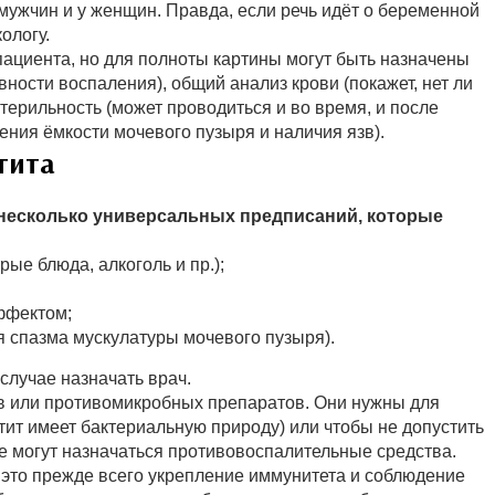
 мужчин и у женщин. Правда, если речь идёт о беременной
ологу.
пациента, но для полноты картины могут быть назначены
ности воспаления), общий анализ крови (покажет, нет ли
терильность (может проводиться и во время, и после
жения ёмкости мочевого пузыря и наличия язв).
тита
 несколько универсальных предписаний, которые
ые блюда, алкоголь и пр.);
ффектом;
я спазма мускулатуры мочевого пузыря).
случае назначать врач.
ов или противомикробных препаратов. Они нужны для
ит имеет бактериальную природу) или чтобы не допустить
 могут назначаться противовоспалительные средства.
о это прежде всего укрепление иммунитета и соблюдение