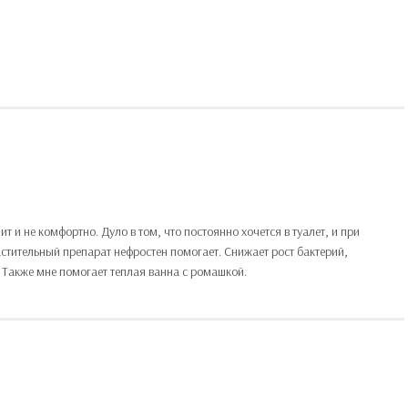
 и не комфортно. Дуло в том, что постоянно хочется в туалет, и при
тительный препарат нефростен помогает. Снижает рост бактерий,
Также мне помогает теплая ванна с ромашкой.