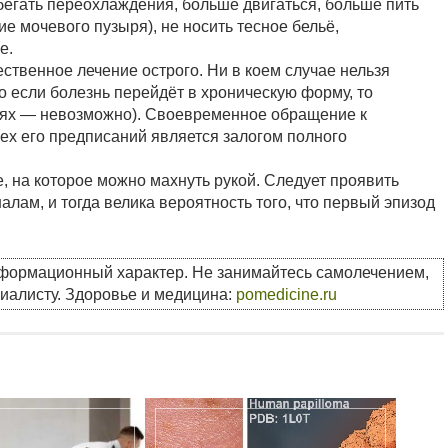
збегать переохлаждения, больше двигаться, больше пить
е мочевого пузыря), не носить тесное бельё,
е.
ственное лечение острого. Ни в коем случае нельзя
о если болезнь перейдёт в хроническую форму, то
чаях — невозможно). Своевременное обращение к
ех его предписаний является залогом полного
е, на которое можно махнуть рукой. Следует проявить
лам, и тогда велика вероятность того, что первый эпизод
нформационный характер. Не занимайтесь самолечением,
циалисту. Здоровье и медицина:
pomedicine.ru