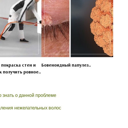
 покраска стен и
Бовеноидный папулез..
к получить ровное..
о знать о данной проблеме
аления нежелательных волос