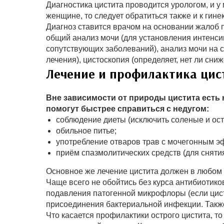
Диагностика цистита проводится урологом, и у
женщине, то следует обратиться также и к гинек
Диагноз ставится врачом на основании жалоб 
общий анализ мочи (для установления интенсив
сопутствующих заболеваний), анализ мочи на с
лечения), цистоскопия (определяет, нет ли сни
Лечение и профилактика цис
Вне зависимости от природы цистита есть
помогут быстрее справиться с недугом:
соблюдение диеты (исключить соленые и остр
обильное питье;
употребление отваров трав с мочегонным э
приём спазмолитических средств (для сняти
Основное же лечение цистита должен в любом 
Чаще всего не обойтись без курса антибиотик
подавления патогенной микрофлоры (если цист
присоединения бактериальной инфекции. Также
Что касается профилактики острого цистита, т