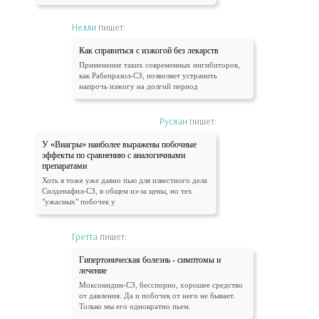
Нелли
пишет:
Как справиться с изжогой без лекарств
Применение таких современных ингибиторов,
как Рабепразол-СЗ, позволяет устранить
напрочь изжогу на долгий период
Руслан
пишет:
У «Виагры» наиболее выражены побочные
эффекты по сравнению с аналогичными
препаратами
Хоть я тоже уже давно пью для известного дела
Силденафил-СЗ, в общем из-за цены, но тех
"ужасных" побочек у
Гретта
пишет:
Гипертоническая болезнь - симптомы и
лечение
Моксонидин-СЗ, бесспорно, хорошее средство
от давления. Да и побочек от него не бывает.
Только мы его однократно пьем.