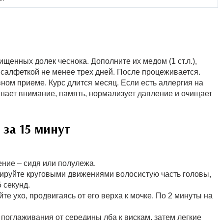
ищенных долек чеснока. Дополните их медом (1 ст.л.),
д салфеткой не менее трех дней. После процеживается.
вном приеме. Курс длится месяц. Если есть аллергия на
чшает внимание, память, нормализует давление и очищает
 за 15 минут
ние – сидя или полулежа.
ируйте круговыми движениями волосистую часть головы,
 секунд.
е ухо, продвигаясь от его верха к мочке. По 2 минуты на
поглаживания от середины лба к вискам, затем легкие