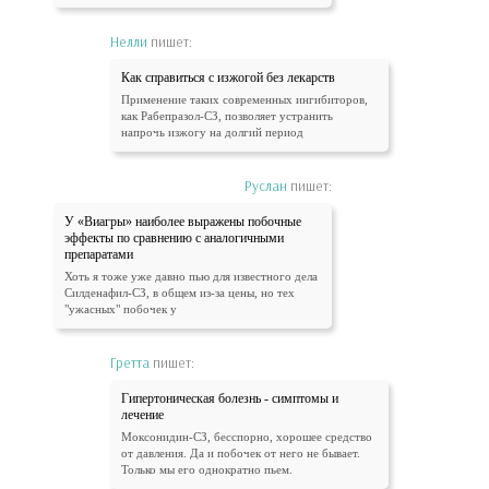
Нелли
пишет:
Как справиться с изжогой без лекарств
Применение таких современных ингибиторов,
как Рабепразол-СЗ, позволяет устранить
напрочь изжогу на долгий период
Руслан
пишет:
У «Виагры» наиболее выражены побочные
эффекты по сравнению с аналогичными
препаратами
Хоть я тоже уже давно пью для известного дела
Силденафил-СЗ, в общем из-за цены, но тех
"ужасных" побочек у
Гретта
пишет:
Гипертоническая болезнь - симптомы и
лечение
Моксонидин-СЗ, бесспорно, хорошее средство
от давления. Да и побочек от него не бывает.
Только мы его однократно пьем.