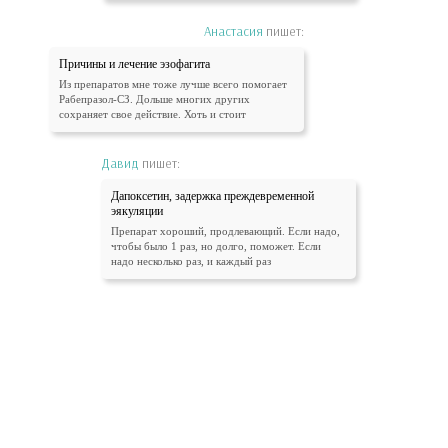
Анастасия
пишет:
Причины и лечение эзофагита
Из препаратов мне тоже лучше всего помогает
Рабепразол-СЗ. Дольше многих других
сохраняет свое действие. Хоть и стоит
Давид
пишет:
Дапоксетин, задержка преждевременной
эякуляции
Препарат хороший, продлевающий. Если надо,
чтобы было 1 раз, но долго, поможет. Если
надо несколько раз, и каждый раз