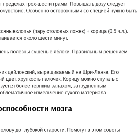
 пределах трех-шести грамм. Повышать дозу следует
амочувствие. Особенно осторожными со специей нужно быть
сяныехлопья (пару столовых ложек) + корица (0,5 ч.л.).
аивается около шести минут.
 очень полезны сушеные яблоки. Правильным решением
ник цейлонский, выращиваемый на Шри-Ланке. Его
й цвет, хрупкость палочек. Корицу можно спутать с
изуется более терпким запахом, затрудненным
роблематичное измельчение сухого материала.
оспособности мозга
лову до глубокой старости. Помогут в этом советы