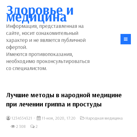
Здоровье и
медицина
Информация, представленная на
сайте, носит ознакомительный
характер и не является публичной
офертой.
Имеются противопоказания,
необходимо проконсультироваться
со специалистом.
Лучшие методы в народной медицине
при лечении гриппа и простуды
1234554321
11-ноя, 2020, 17:20
Народная медицина
2 308
2