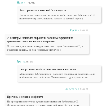
Нелли
пишет:
Как справиться с изжогой без лекарств
Применение таких современных ингибиторов, как Рабепразол-СЗ,
позволяет устранить напрочь изжогу на долгий период
Руслан
пишет:
У «Виагры» наиболее выражены побочные эффекты по
сравнению с аналогичными препаратами
Хоть я тоже уже давно пью для известного дела Силденафил-СЗ, в
общем из-за цены, но тех "ужасных" побочек у
Гретта
пишет:
Гипертоническая болезнь - симптомы и лечение
Моксонидин-СЗ, бесспорно, хорошее средство от давления. Да и
побочек от него не бывает. Только мы его однократно пьем.
Анастасия
пишет:
Причины и лечение эзофагита
Из препаратов мне тоже лучше всего помогает Рабепразол-СЗ.
Дольше многих других сохраняет свое действие. Хоть и стоит