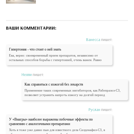
ВАШИ КОММЕНТАРИИ:
Ванесса
пишет:
Гипертония - что стоит о ней знать
Ева, верно: своевременный прием препаратов, независимо от
остальных способов борьбы с гипертонией, очень важен. Равно
Нелли
пишет:
Как справиться с изжогой без лекарств
Применение таких современных ингибиторов, как Рабепразол-СЗ,
позволяет устранить напрочь изжогу на долгий период
Руслан
пишет:
У «Виагры» наиболее выражены побочные эффекты по
сравнению с аналогичными препаратами
Хоть я тоже уже давно пью для известного дела Силденафил-СЗ, в