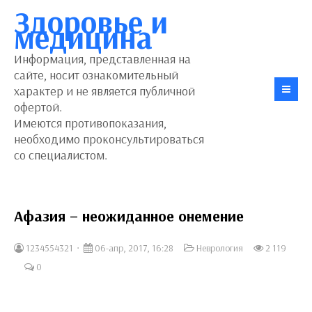
Здоровье и
медицина
Информация, представленная на
сайте, носит ознакомительный
характер и не является публичной
офертой.
Имеются противопоказания,
необходимо проконсультироваться
со специалистом.
Афазия – неожиданное онемение
1234554321
06-апр, 2017, 16:28
Неврология
2 119
0