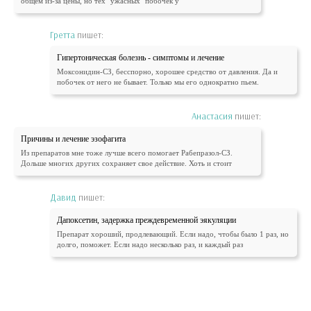
общем из-за цены, но тех "ужасных" побочек у
Гретта
пишет:
Гипертоническая болезнь - симптомы и лечение
Моксонидин-СЗ, бесспорно, хорошее средство от давления. Да и
побочек от него не бывает. Только мы его однократно пьем.
Анастасия
пишет:
Причины и лечение эзофагита
Из препаратов мне тоже лучше всего помогает Рабепразол-СЗ.
Дольше многих других сохраняет свое действие. Хоть и стоит
Давид
пишет:
Дапоксетин, задержка преждевременной эякуляции
Препарат хороший, продлевающий. Если надо, чтобы было 1 раз, но
долго, поможет. Если надо несколько раз, и каждый раз