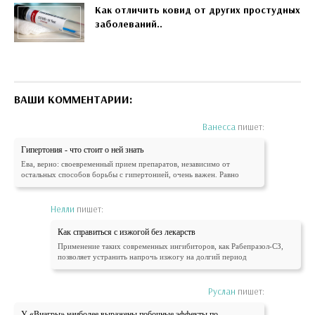
Как отличить ковид от других простудных
заболеваний..
ВАШИ КОММЕНТАРИИ:
Ванесса
пишет:
Гипертония - что стоит о ней знать
Ева, верно: своевременный прием препаратов, независимо от
остальных способов борьбы с гипертонией, очень важен. Равно
Нелли
пишет:
Как справиться с изжогой без лекарств
Применение таких современных ингибиторов, как Рабепразол-СЗ,
позволяет устранить напрочь изжогу на долгий период
Руслан
пишет:
У «Виагры» наиболее выражены побочные эффекты по