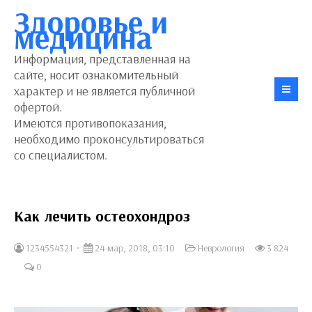
Здоровье и
медицина
Информация, представленная на
сайте, носит ознакомительный
характер и не является публичной
офертой.
Имеются противопоказания,
необходимо проконсультироваться
со специалистом.
Как лечить остеохондроз
1234554321
24-мар, 2018, 03:10
Неврология
3 824
0