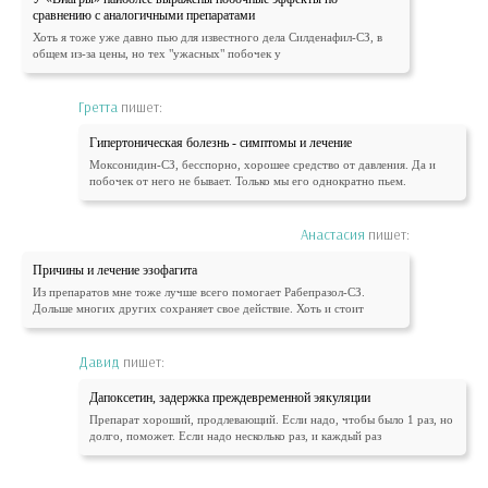
сравнению с аналогичными препаратами
Хоть я тоже уже давно пью для известного дела Силденафил-СЗ, в
общем из-за цены, но тех "ужасных" побочек у
Гретта
пишет:
Гипертоническая болезнь - симптомы и лечение
Моксонидин-СЗ, бесспорно, хорошее средство от давления. Да и
побочек от него не бывает. Только мы его однократно пьем.
Анастасия
пишет:
Причины и лечение эзофагита
Из препаратов мне тоже лучше всего помогает Рабепразол-СЗ.
Дольше многих других сохраняет свое действие. Хоть и стоит
Давид
пишет:
Дапоксетин, задержка преждевременной эякуляции
Препарат хороший, продлевающий. Если надо, чтобы было 1 раз, но
долго, поможет. Если надо несколько раз, и каждый раз