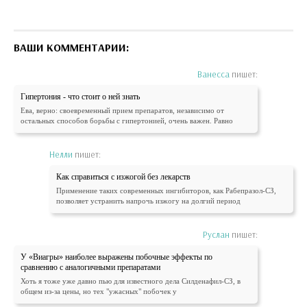
ВАШИ КОММЕНТАРИИ:
Ванесса
пишет:
Гипертония - что стоит о ней знать
Ева, верно: своевременный прием препаратов, независимо от
остальных способов борьбы с гипертонией, очень важен. Равно
Нелли
пишет:
Как справиться с изжогой без лекарств
Применение таких современных ингибиторов, как Рабепразол-СЗ,
позволяет устранить напрочь изжогу на долгий период
Руслан
пишет:
У «Виагры» наиболее выражены побочные эффекты по
сравнению с аналогичными препаратами
Хоть я тоже уже давно пью для известного дела Силденафил-СЗ, в
общем из-за цены, но тех "ужасных" побочек у