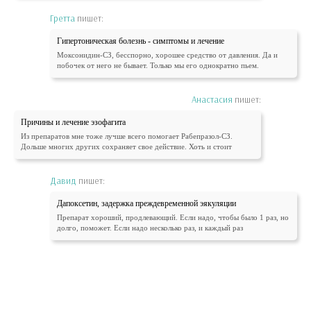
Гретта
пишет:
Гипертоническая болезнь - симптомы и лечение
Моксонидин-СЗ, бесспорно, хорошее средство от давления. Да и
побочек от него не бывает. Только мы его однократно пьем.
Анастасия
пишет:
Причины и лечение эзофагита
Из препаратов мне тоже лучше всего помогает Рабепразол-СЗ.
Дольше многих других сохраняет свое действие. Хоть и стоит
Давид
пишет:
Дапоксетин, задержка преждевременной эякуляции
Препарат хороший, продлевающий. Если надо, чтобы было 1 раз, но
долго, поможет. Если надо несколько раз, и каждый раз