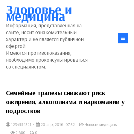
Здоровье и
медицина
Информация, представленная на
сайте, носит ознакомительный
характер и не является публичной
офертой.
Имеются противопоказания,
необходимо проконсультироваться
со специалистом.
Семейные трапезы снижают риск
ожирения, алкоголизма и наркомании у
подростков
1234554321
20-апр, 2016, 07:32
Новости медицины
2 680
0