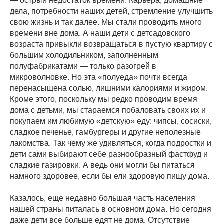
— острый недостаток времени. Карьера, домашние
дела, потребности наших детей, стремление улучшить
свою жизнь и так далее. Мы стали проводить много
времени вне дома. А наши дети с детсадовского
возраста привыкли возвращаться в пустую квартиру с
большим холодильником, заполненным
полуфабрикатами — только разогрей в
микроволновке. Но эта «полуеда» почти всегда
перенасыщена солью, лишними калориями и жиром.
Кроме этого, поскольку мы редко проводим время
дома с детьми, мы стараемся побаловать своих их и
покупаем им любимую «детскую» еду: чипсы, сосиски,
сладкое печенье, гамбургеры и другие неполезные
лакомства. Так чему же удивляться, когда подростки и
дети сами выбирают себе разнообразный фастфуд и
сладкие газировки. А ведь они могли бы питаться
намного здоровее, если бы ели здоровую пищу дома.
Казалось, еще недавно большая часть населения
нашей страны питалась в основном дома. Но сегодня
даже дети все больше едят не дома. Отсутствие