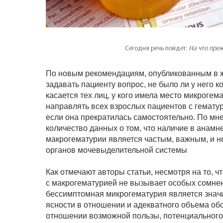
Сегодня речь пойдет:
На что пре
По новым рекомендациям, опубликованным в жур
задавать пациенту вопрос, не было ли у него к
касается тех лиц, у кого имела место микроге
направлять всех взрослых пациентов с гемату
если она прекратилась самостоятельно. По мн
количество данных о том, что наличие в анам
макрогематурии является частым, важным, и н
органов мочевыделительной системы
Как отмечают авторы статьи, несмотря на то, 
с макрогематурией не вызывает особых сомнен
бессимптомная микрогематурия является значи
ясности в отношении и адекватного объема обс
отношении возможной пользы, потенциального 