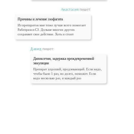
Анастасия
пишет:
Причины и лечение эзофагита
Из препаратов мне тоже лучше всего помогает
Рабепразол-СЗ. Дольше многих других
сохраняет свое действие. Хоть и стоит
Давид
пишет:
Дапоксетин, задержка преждевременной
эякуляции
Препарат хороший, продлевающий. Если надо,
чтобы было 1 раз, но долго, поможет. Если
надо несколько раз, и каждый раз