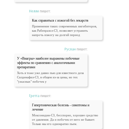
Нелли
пишет:
Как справиться с изжогой без лекарств
Применение таких современных ингибиторов,
как Рабепразол-СЗ, позволяет устранить
напрочь изжогу на долгий период
Руслан
пишет:
У «Виагры» наиболее выражены побочные
эффекты по сравнению с аналогичными
препаратами
Хоть я тоже уже давно пью для известного дела
Силденафил-СЗ, в общем из-за цены, но тех
"ужасных" побочек у
Гретта
пишет:
Гипертоническая болезнь - симптомы и
лечение
Моксонидин-СЗ, бесспорно, хорошее средство
от давления. Да и побочек от него не бывает.
Только мы его однократно пьем.