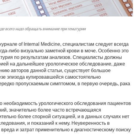
жде всего надо обращать внимание при гематурии
нале of Internal Medicine, специалистам следует всегда
огда-либо визуально заметной крови в моче. Особенно это
матурия по результатам анализов. Специалисты должны
рией на дальнейшее урологическое обследование, даже
ению авторов данной статьи, существует большое
незе эпизода купировавшейся самостоятельно
ередко пропускаемым симптомом, в первую очередь, рака
что необходимость урологического обследования пациентов
ий, значительно более часто встречающаяся
тельно более спорной ситуацией, и в данных случаях нет
ледования, и показаний к нему. Неуверенность в
вреда и затрат применительно к диагностическому поиску