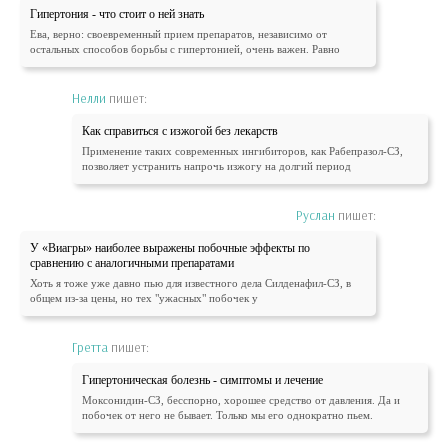
Гипертония - что стоит о ней знать
Ева, верно: своевременный прием препаратов, независимо от
остальных способов борьбы с гипертонией, очень важен. Равно
Нелли
пишет:
Как справиться с изжогой без лекарств
Применение таких современных ингибиторов, как Рабепразол-СЗ,
позволяет устранить напрочь изжогу на долгий период
Руслан
пишет:
У «Виагры» наиболее выражены побочные эффекты по
сравнению с аналогичными препаратами
Хоть я тоже уже давно пью для известного дела Силденафил-СЗ, в
общем из-за цены, но тех "ужасных" побочек у
Гретта
пишет:
Гипертоническая болезнь - симптомы и лечение
Моксонидин-СЗ, бесспорно, хорошее средство от давления. Да и
побочек от него не бывает. Только мы его однократно пьем.