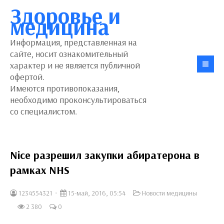
Здоровье и
медицина
Информация, представленная на
сайте, носит ознакомительный
характер и не является публичной
офертой.
Имеются противопоказания,
необходимо проконсультироваться
со специалистом.
Nice разрешил закупки абиратерона в
рамках NHS
1234554321
15-май, 2016, 05:54
Новости медицины
2 380
0