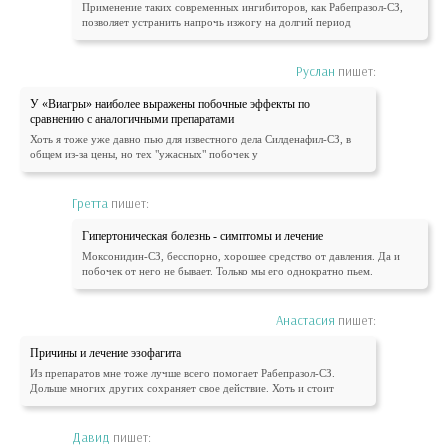
Применение таких современных ингибиторов, как Рабепразол-СЗ,
позволяет устранить напрочь изжогу на долгий период
Руслан
пишет:
У «Виагры» наиболее выражены побочные эффекты по
сравнению с аналогичными препаратами
Хоть я тоже уже давно пью для известного дела Силденафил-СЗ, в
общем из-за цены, но тех "ужасных" побочек у
Гретта
пишет:
Гипертоническая болезнь - симптомы и лечение
Моксонидин-СЗ, бесспорно, хорошее средство от давления. Да и
побочек от него не бывает. Только мы его однократно пьем.
Анастасия
пишет:
Причины и лечение эзофагита
Из препаратов мне тоже лучше всего помогает Рабепразол-СЗ.
Дольше многих других сохраняет свое действие. Хоть и стоит
Давид
пишет: