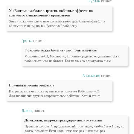
Руслан
пишет:
У «Виагры» наиболее выражены побочные эффекты по
сравнению с аналогичными препаратами
Хоть я тоже уже давно пью для известного дела Силденафил-СЗ, в
общем из-за цены, но тех "ужасных" побочек у
Гретта
пишет:
Гипертоническая болезнь - симптомы и лечение
Моксонидин-СЗ, бесспорно, хорошее средство от давления. Да и
побочек от него не бывает. Только мы его однократно пьем.
Анастасия
пишет:
Причины и лечение эзофагита
Из препаратов мне тоже лучше всего помогает Рабепразол-СЗ.
Дольше многих других сохраняет свое действие. Хоть и стоит
Давид
пишет:
Дапоксетин, задержка преждевременной эякуляции
Препарат хороший, продлевающий. Если надо, чтобы было 1 раз, но
долго, поможет. Если надо несколько раз, и каждый раз