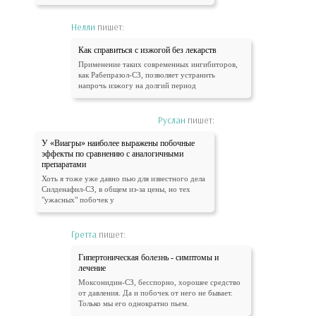
Нелли
пишет:
Как справиться с изжогой без лекарств
Применение таких современных ингибиторов,
как Рабепразол-СЗ, позволяет устранить
напрочь изжогу на долгий период
Руслан
пишет:
У «Виагры» наиболее выражены побочные
эффекты по сравнению с аналогичными
препаратами
Хоть я тоже уже давно пью для известного дела
Силденафил-СЗ, в общем из-за цены, но тех
"ужасных" побочек у
Гретта
пишет:
Гипертоническая болезнь - симптомы и
лечение
Моксонидин-СЗ, бесспорно, хорошее средство
от давления. Да и побочек от него не бывает.
Только мы его однократно пьем.