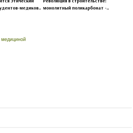
ится Этический
Революция в строительстве:
удентов-медиков..
монолитный поликарбонат -..
й медициной