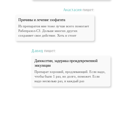
Анастасия
пишет:
Причины и лечение эзофагита
Из препаратов мне тоже лучше всего помогает
Рабепразол-СЗ. Дольше многих других
сохраняет свое действие. Хоть и стоит
Давид
пишет:
Дапоксетин, задержка преждевременной
эякуляции
Препарат хороший, продлевающий. Если надо,
чтобы было 1 раз, но долго, поможет. Если
надо несколько раз, и каждый раз